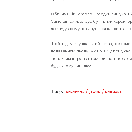
Обличчя Sir Edmond – гордий вишуканий 
Саме він символізує бунтівний характер
джину, у якому поєднується класична ніж
Щоб відчути унікальний смак, рекоме
додаванням льоду. Якщо ви у пошуках н
ідеальним інгредієнтом для лонг-коктей
будь-якому випадку!
Tags:
/
/
алкоголь
Джин
новинка