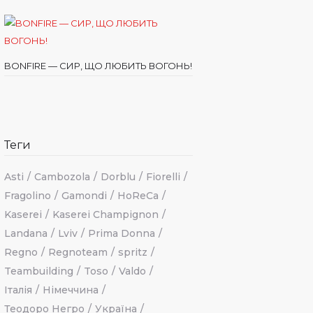
BONFIRE — СИР, ЩО ЛЮБИТЬ ВОГОНЬ!
Теги
Asti
Cambozola
Dorblu
Fiorelli
Fragolino
Gamondi
HoReCa
Kaserei
Kaserei Champignon
Landana
Lviv
Prima Donna
Regno
Regnoteam
spritz
Teambuilding
Toso
Valdo
Італія
Німеччина
Теодоро Негро
Україна