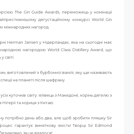
рсією The Gin Guide Awards, переможець у номінації
айпрестижнішому дегустаційному конкурсі World Gin
их міжнародних нагород.
рні Herman Jansen у Нідерландах, яка на сьогодні має
жнародною нагородою World Class Distillery Award, що
у світі.
жин, виготовлений з бурбонної ванілі, яку ще називають
пеції на планеті після шафрану.
 усіх куточків світу: ялівець з Македонії, корінь дягелю з
 Нігерії та кориця з Китаю.
ну потрібно день або два, але щоб зробити пляшку Sir
оцес гарантує виняткову якість! Творці Sir Edmond
безумовно, їм це вдалося!