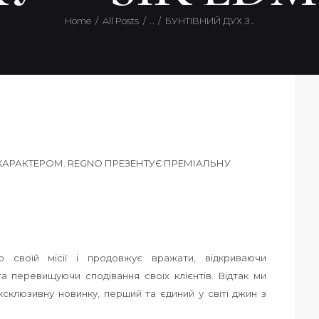
Home
All Posts
...
БУНТІВНИЙ ДУХ З...
 своїй місії і продовжує вражати, відкриваючи
та перевищуючи сподівання своїх клієнтів.
Відтак ми
ксклюзивну новинку, перший та єдиний у світі джин з