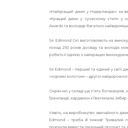
«Найкращий джин у Нідерландах» за ве
«Кращий джин у сучасному стилі» у н
Awards та володар багатьох найвідоміш
Sir Edmond Gin виготовляють на виноку
понад 250 років досвіду та володіє мі
робить її однією з найкращих винокурень 
Sir Edmond – перший та єдиний у світі д
«чорним золотом» – другої найдорожчої с
Окрім неї у складі ще п’ять ботанікалів, з
Гренландії, кардамон з Гватемали, імбир з
Уявіть, на виробництво звичайного джи
Edmond – треба 8 тижнів! Тривалий пр
прагнули вивести ідеальний продукт та, 