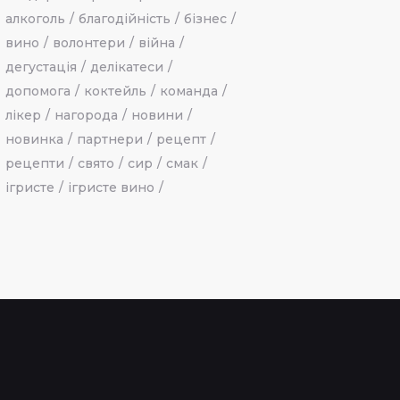
алкоголь
благодійність
бізнес
вино
волонтери
війна
дегустація
делікатеси
допомога
коктейль
команда
лікер
нагорода
новини
новинка
партнери
рецепт
рецепти
свято
сир
смак
ігристе
ігристе вино