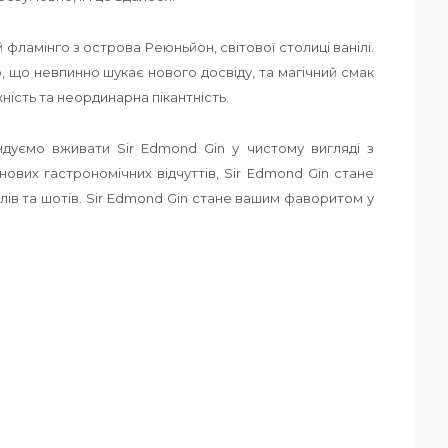
фламінго з острова Реюньйон, світової столиці ванілі.
, що невпинно шукає нового досвіду, та магічний смак
ність та неординарна пікантність.
ндуємо вживати Sir Edmond Gin у чистому вигляді з
ових гастрономічних відчуттів, Sir Edmond Gin стане
лів та шотів. Sir Edmond Gin стане вашим фаворитом у