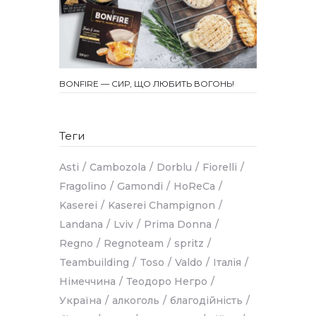
BONFIRE — СИР, ЩО ЛЮБИТЬ ВОГОНЬ!
Теги
Asti
Cambozola
Dorblu
Fiorelli
Fragolino
Gamondi
HoReCa
Kaserei
Kaserei Champignon
Landana
Lviv
Prima Donna
Regno
Regnoteam
spritz
Teambuilding
Toso
Valdo
Італія
Німеччина
Теодоро Негро
Україна
алкоголь
благодійність