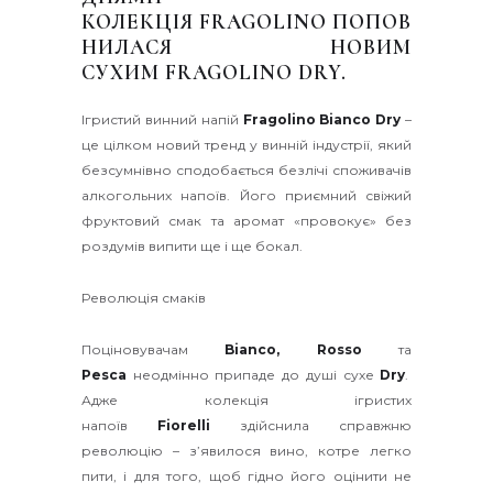
КОЛЕКЦІЯ FRAGOLINO ПОПОВ
НИЛАСЯ НОВИМ
СУХИМ FRAGOLINO DRY.
Ігристий винний напій
Fragolino Bianco Dry
–
це цілком новий тренд у винній індустрії, який
безсумнівно сподобається безлічі споживачів
алкогольних напоїв. Його приємний свіжий
фруктовий смак та аромат «провокує» без
роздумів випити ще і ще бокал.
Революція смаків
Поціновувачам
Bianco, Rosso
та
Pesca
неодмінно припаде до душі сухе
Dry
.
Адже колекція ігристих
напоїв
Fiorelli
здійснила справжню
революцію – з’явилося вино, котре легко
пити, і для того, щоб гідно його оцінити не