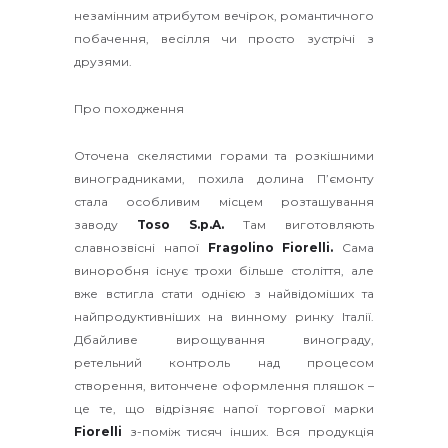
незамінним атрибутом вечірок, романтичного
побачення, весілля чи просто зустрічі з
друзями.
Про походження
Оточена скелястими горами та розкішними
виноградниками, похила долина П’ємонту
стала особливим місцем розташування
заводу
Toso S.p.A
.
Там виготовляють
славнозвісні напої
Fragolino Fiorelli
.
Сама
виноробня існує трохи більше століття, але
вже встигла стати однією з найвідоміших та
найпродуктивніших на винному ринку Італії.
Дбайливе вирощування винограду,
ретельний контроль над процесом
створення, витончене оформлення пляшок –
це те, що відрізняє напої торгової марки
Fiorelli
з-поміж тисяч інших. Вся продукція