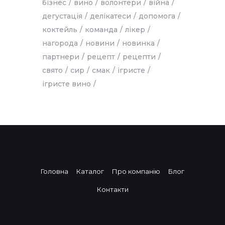
бізнес
вино
волонтери
війна
дегустація
делікатеси
допомога
коктейль
команда
лікер
нагорода
новини
новинка
партнери
рецепт
рецепти
свято
сир
смак
ігристе
ігристе вино
Головна
Каталог
Про компанію
Блог
Контакти