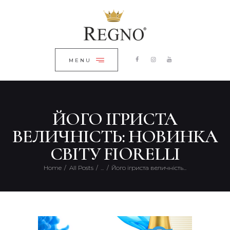
ГОЛОВНА
ЗАКРИТИ
КАТАЛОГ
ПРО КОМПАНІЮ
MENU
БЛОГ
КОНТАКТИ
ЙОГО ІГРИСТА
UKRAINIAN
ВЕЛИЧНІСТЬ: НОВИНКА
СВІТУ FIORELLI
Home
All Posts
...
Його ігриста величність...