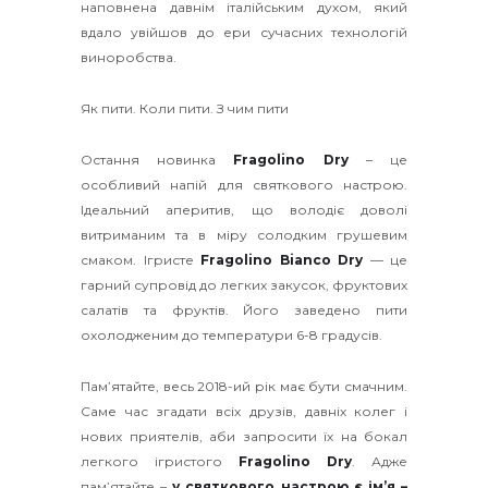
наповнена давнім італійським духом, який
вдало увійшов до ери сучасних технологій
виноробства.
Як пити. Коли пити. З чим пити
Остання новинка
Fragolino Dry
– це
особливий напій для святкового настрою.
Ідеальний аперитив, що володіє доволі
витриманим та в міру солодким грушевим
смаком. Ігристе
Fragolino Bianco Dry
— це
гарний супровід до легких закусок, фруктових
салатів та фруктів. Його заведено пити
охолодженим до температури 6-8 градусів.
Пам’ятайте, весь 2018-ий рік має бути смачним.
Саме час згадати всіх друзів, давніх колег і
нових приятелів, аби запросити їх на бокал
легкого ігристого
Fragolino Dry
. Адже
пам’ятайте –
у святкового настрою є ім’я –