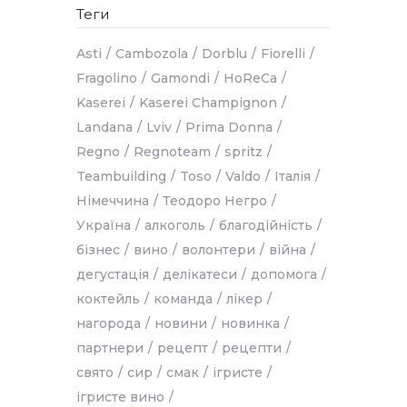
Теги
Asti
Cambozola
Dorblu
Fiorelli
Fragolino
Gamondi
HoReCa
Kaserei
Kaserei Champignon
Landana
Lviv
Prima Donna
Regno
Regnoteam
spritz
Teambuilding
Toso
Valdo
Італія
Німеччина
Теодоро Негро
Україна
алкоголь
благодійність
бізнес
вино
волонтери
війна
дегустація
делікатеси
допомога
коктейль
команда
лікер
нагорода
новини
новинка
партнери
рецепт
рецепти
свято
сир
смак
ігристе
ігристе вино