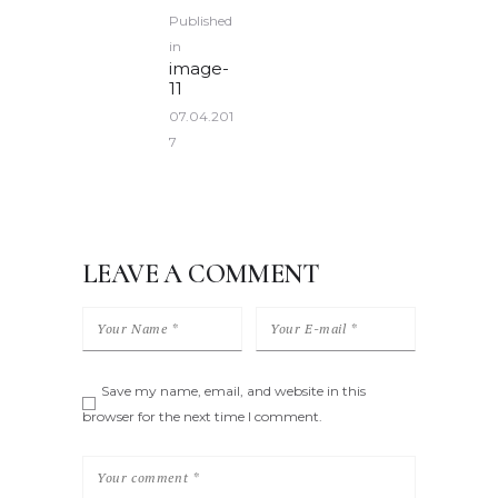
POST
Published
NAVIGATION
in
Previous
image-
post:
11
07.04.201
7
LEAVE A COMMENT
Save my name, email, and website in this
browser for the next time I comment.