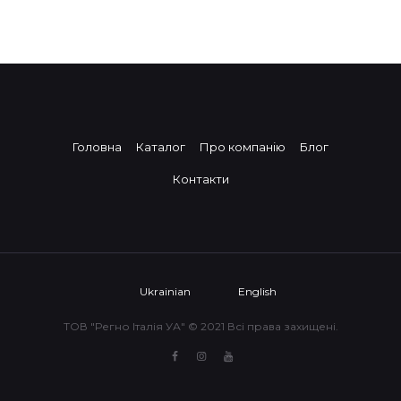
Головна
Каталог
Про компанію
Блог
Контакти
Ukrainian
English
ТОВ "Регно Італія УА" © 2021 Всі права захищені.