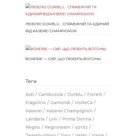
ЛЮБЛЮ DORBLU… СПРАВЖНІЙ ТА ЄДИНИЙ
ВІД KÄSEREI CHAMPIGNON
BONFIRE — СИР, ЩО ЛЮБИТЬ ВОГОНЬ!
Теги
Asti
Cambozola
Dorblu
Fiorelli
Fragolino
Gamondi
HoReCa
Kaserei
Kaserei Champignon
Landana
Lviv
Prima Donna
Regno
Regnoteam
spritz
Teambuilding
Toso
Valdo
Італія