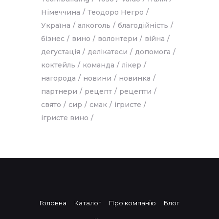
Німеччина
Теодоро Негро
Україна
алкоголь
благодійність
бізнес
вино
волонтери
війна
дегустація
делікатеси
допомога
коктейль
команда
лікер
нагорода
новини
новинка
партнери
рецепт
рецепти
свято
сир
смак
ігристе
ігристе вино
Головна
Каталог
Про компанію
Блог