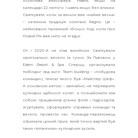
особлива атмосфера. Навіть якщо на
календарі 22 лютого. І навіть якщо без ялинки.
Святкувати, коли за вікном вже «майже весна»
– незмінна традиція компанії Regno. Це –
неймовірно приємний «бонус» тоді, коли про
Новий Рік вже ніхто не згадує.
От і 2020-й не став винятком. Святкували
оригінально, весело та гучно. За Львовом, у
Edem Resort & Spa. Спершу, організували
тімбілдінг (від англ. Team building – «побудова
команди»), темою якого був «Майстер Шеф».
А основною метою – звичайно, не перевірити
кулінарні здібності колег, а познайомити між
собою працівників різних філій і підрозділів,
згуртувати, сформувати справжні команди та
весело провести час. Команда-переможець
отримала цінний приз, який точно вартий був
таких «титанічних» кулінарних зусиль.