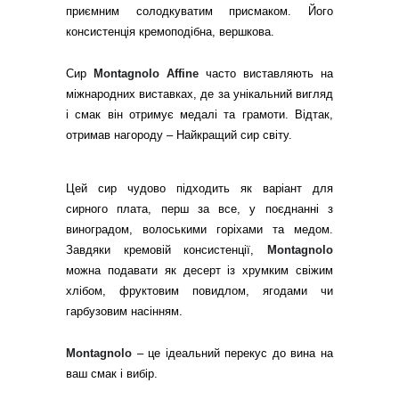
приємним солодкуватим присмаком. Його
консистенція кремоподібна, вершкова.
Сир
Montagnolo Affine
часто виставляють на
міжнародних виставках, де за унікальний вигляд
і смак він отримує медалі та грамоти. Відтак,
отримав нагороду – Найкращий сир світу.
Цей сир чудово підходить як варіант для
сирного плата, перш за все, у поєднанні з
виноградом, волоськими горіхами та медом.
Завдяки кремовій консистенції,
Montagnolo
можна подавати як десерт із хрумким свіжим
хлібом, фруктовим повидлом, ягодами чи
гарбузовим насінням.
Montagnolo
– це ідеальний перекус до вина на
ваш смак і вибір.