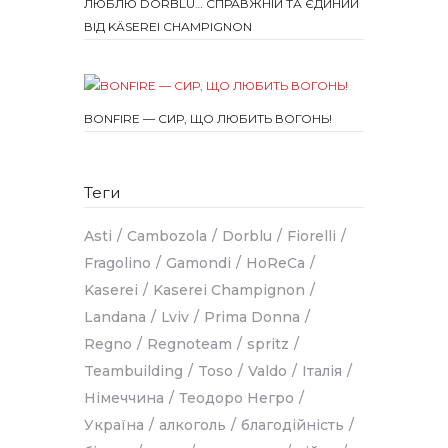
ЛЮБЛЮ DORBLU… СПРАВЖНІЙ ТА ЄДИНИЙ
ВІД KÄSEREI CHAMPIGNON
BONFIRE — СИР, ЩО ЛЮБИТЬ ВОГОНЬ!
Теги
Asti
Cambozola
Dorblu
Fiorelli
Fragolino
Gamondi
HoReCa
Kaserei
Kaserei Champignon
Landana
Lviv
Prima Donna
Regno
Regnoteam
spritz
Teambuilding
Toso
Valdo
Італія
Німеччина
Теодоро Негро
Україна
алкоголь
благодійність