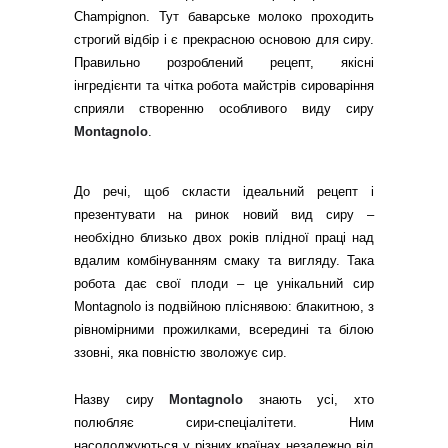
Champignon. Тут баварське молоко проходить
строгий відбір і є прекрасною основою для сиру.
Правильно розроблений рецепт, якісні
інгредієнти та чітка робота майстрів сироваріння
сприяли створенню особливого виду сиру
Montagnolo
.
До речі, щоб скласти ідеальний рецепт і
презентувати на ринок новий вид сиру –
необхідно близько двох років плідної праці над
вдалим комбінуванням смаку та вигляду. Така
робота дає свої плоди – це унікальний сир
Montagnolo із подвійною пліснявою: блакитною, з
рівномірними прожилками, всередині та білою
ззовні, яка повністю зволожує сир.
Назву сиру
Montagnolo
знають усі, хто
полюбляє сири-спеціалітети. Ним
насолоджуються у різних країнах незалежно від