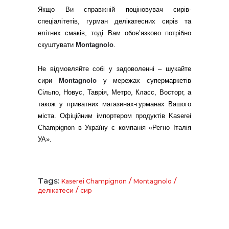
Якщо Ви справжній поціновувач сирів-
спеціалітетів, гурман делікатесних сирів та
елітних смаків, тоді Вам обов’язково потрібно
скуштувати
Montagnolo
.
Не відмовляйте собі у задоволенні – шукайте
сири
Montagnolo
у мережах супермаркетів
Сільпо, Новус, Таврія, Метро, Класс, Восторг, а
також у приватних магазинах-гурманах Вашого
міста. Офіційним імпортером продуктів Kaserei
Champignon в Україну є компанія «Регно Італія
УА».
Tags:
/
/
Kaserei Champignon
Montagnolo
/
делікатеси
сир