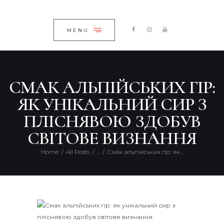
ГОЛОВНА
ЗАКРИТИ
КАТАЛОГ
MENU
ПРО КОМПАНІЮ
БЛОГ
СМАК АЛЬПІЙСЬКИХ ГІР:
КОНТАКТИ
ЯК УНІКАЛЬНИЙ СИР З
UKRAINIAN
ПЛІСНЯВОЮ ЗДОБУВ
СВІТОВЕ ВИЗНАННЯ
Home
All Posts
...
Смак альпійських гір: як...