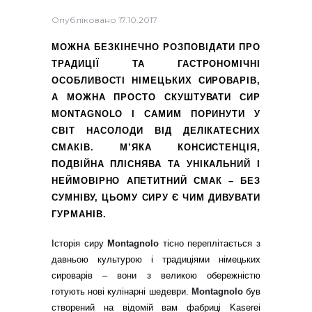
Опубліковано
17.10.2017
МОЖНА БЕЗКІНЕЧНО РОЗПОВІДАТИ ПРО
ТРАДИЦІЇ ТА ГАСТРОНОМІЧНІ
ОСОБЛИВОСТІ НІМЕЦЬКИХ СИРОВАРІВ,
А МОЖНА ПРОСТО СКУШТУВАТИ СИР
MONTAGNOLO І САМИМ ПОРИНУТИ У
СВІТ НАСОЛОДИ ВІД ДЕЛІКАТЕСНИХ
СМАКІВ. М’ЯКА КОНСИСТЕНЦІЯ,
ПОДВІЙНА ПЛІСНЯВА ТА УНІКАЛЬНИЙ І
НЕЙМОВІРНО АПЕТИТНИЙ СМАК – БЕЗ
СУМНІВУ, ЦЬОМУ СИРУ Є ЧИМ ДИВУВАТИ
ГУРМАНІВ.
Історія сиру
Montagnolo
тісно переплітається з
давньою культурою і традиціями німецьких
сироварів – вони з великою обережністю
готують нові кулінарні шедеври.
Montagnolo
був
створений на відомій вам фабриці Kaserei