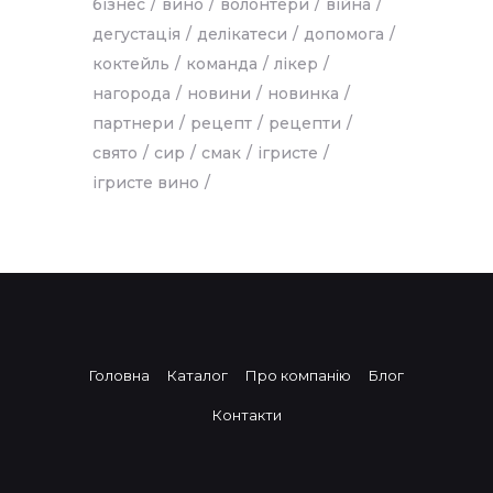
бізнес
вино
волонтери
війна
дегустація
делікатеси
допомога
коктейль
команда
лікер
нагорода
новини
новинка
партнери
рецепт
рецепти
свято
сир
смак
ігристе
ігристе вино
Головна
Каталог
Про компанію
Блог
Контакти