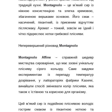
традицій кухні.
Montagnolo
– це м’який сир із
ніжною консистенцією та злегка кремовою,
збагаченою вершками основою. Його смак –
насичений, пікантний, із приємним відчуттям
післясмаку. Аромат – тонкий, зовсім не їдкий і
чітко підкреслює нотки грибкової плісняви.
Неперевершений різновид
Montagnolo
Montagnolo Affine
– справжній шедевр
мистецтва сироваріння, що має ззовні унікальну
плісняву сірого кольору. Саме завдяки
експериментам із перепаду температур
дозрівання, у лабораторіях фабрики Kaserei,
винайшли спосіб змінювати колір плісняви, яка
також є їстівною та корисною для організму.
Цей м’який сир із подвійною пліснявою володіє
гострим смаком із пікантною ноткою та