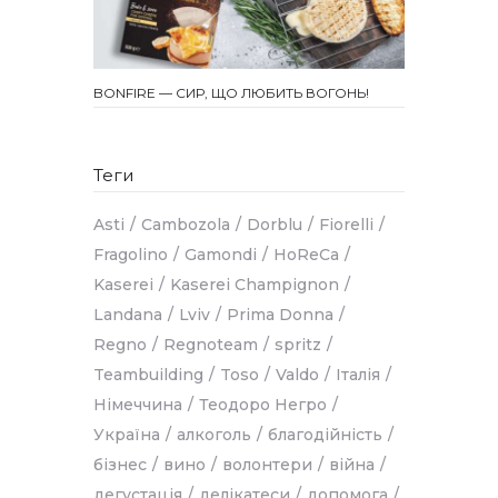
BONFIRE — СИР, ЩО ЛЮБИТЬ ВОГОНЬ!
Теги
Asti
Cambozola
Dorblu
Fiorelli
Fragolino
Gamondi
HoReCa
Kaserei
Kaserei Champignon
Landana
Lviv
Prima Donna
Regno
Regnoteam
spritz
Teambuilding
Toso
Valdo
Італія
Німеччина
Теодоро Негро
Україна
алкоголь
благодійність
бізнес
вино
волонтери
війна
дегустація
делікатеси
допомога