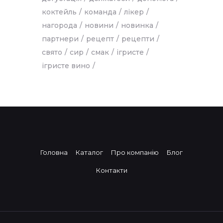
коктейль
команда
лікер
нагорода
новини
новинка
партнери
рецепт
рецепти
свято
сир
смак
ігристе
ігристе вино
Головна
Каталог
Про компанію
Блог
Контакти