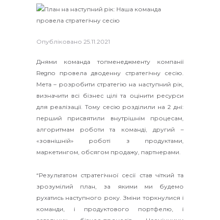
Опубліковано
25.11.2021
Днями команда топменеджменту компанії
Regno провела дводенну стратегічну сесію.
Мета – розробити стратегію на наступний рік,
визначити всі бізнес цілі та оцінити ресурси
для реалізації. Тому сесію розділили на 2 дні:
перший присвятили внутрішнім процесам,
алгоритмам роботи та команді, другий –
«зовнішній» роботі з продуктами,
маркетингом, обсягом продажу, партнерами.
“Результатом стратегічної сесії став чіткий та
зрозумілий план, за якими ми будемо
рухатись наступного року. Зміни торкнулися і
команди, і продуктового портфелю, і