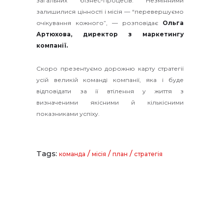
загальних бізнес-процесів. Незмінними
залишилися цінності і місія — “перевершуємо
очікування кожного”, — розповідає
Ольга
Артюхова, директор з маркетингу
компанії.
Скоро презентуємо дорожню карту стратегії
усій великій команді компанії, яка і буде
відповідати за її втілення у життя з
визначеними якісними й кількісними
показниками успіху.
Tags:
/
/
/
команда
місія
план
стратегія