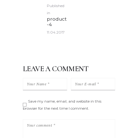
POST
Published
NAVIGATION
in
Previous
product
post:
-4
11.04.2017
LEAVE A COMMENT
Save my name, email, and website in this
browser for the next time I comment.