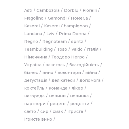
Asti
Cambozola
Dorblu
Fiorelli
Fragolino
Gamondi
HoReCa
Kaserei
Kaserei Champignon
Landana
Lviv
Prima Donna
Regno
Regnoteam
spritz
Teambuilding
Toso
Valdo
Італія
Німеччина
Теодоро Негро
Україна
алкоголь
благодійність
бізнес
вино
волонтери
війна
дегустація
делікатеси
допомога
коктейль
команда
лікер
нагорода
новини
новинка
партнери
рецепт
рецепти
свято
сир
смак
ігристе
ігристе вино