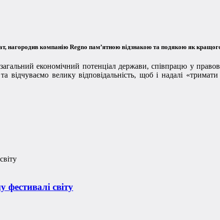
дат, нагородив компанію
Regno
пам’ятною відзнакою та подякою як
кращого
загальний економічний потенціал держави, співпрацю у правов
 та відчуваємо велику відповідальність, щоб і надалі «трима
.
 фестивалі світу