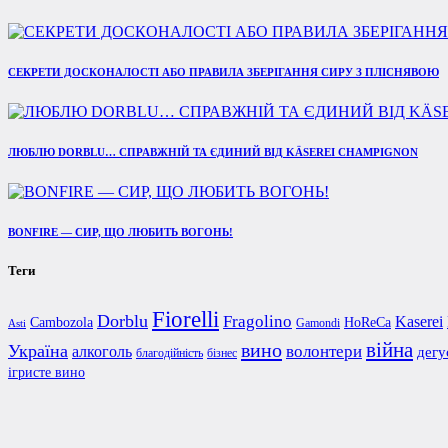
СЕКРЕТИ ДОСКОНАЛОСТІ АБО ПРАВИЛА ЗБЕРІГАННЯ СИРУ З ПЛІСНЯВОЮ
ЛЮБЛЮ DORBLU… СПРАВЖНІЙ ТА ЄДИНИЙ ВІД KÄSEREI CHAMPIGNON
BONFIRE — СИР, ЩО ЛЮБИТЬ ВОГОНЬ!
Теги
Fiorelli
Dorblu
Fragolino
Kaserei
Cambozola
HoReCa
Gamondi
Asti
війна
вино
Україна
алкоголь
волонтери
дегу
благодійність
бізнес
ігристе вино