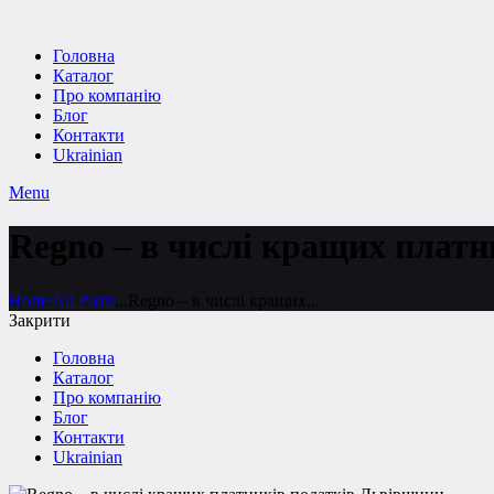
Головна
Каталог
Про компанію
Блог
Контакти
Ukrainian
Menu
Regno – в числі кращих плат
Home
All Posts
...
Regno – в числі кращих...
Закрити
Головна
Каталог
Про компанію
Блог
Контакти
Ukrainian