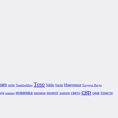
Toso
eam
Valdo
Німеччина
spritz
Італія
Teambuilding
Теодоро Негро
сир
новинка
рецепт
свято
ігристе
ода
смак
партнери
рецепти
новини