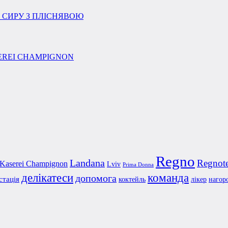
Regno
Landana
Regnot
Kaserei Champignon
Lviv
Prima Donna
делікатеси
команда
допомога
стація
коктейль
лікер
нагор