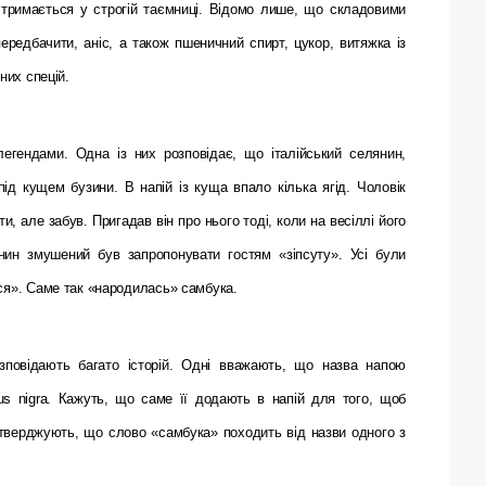
 тримається у строгій таємниці. Відомо лише, що складовими
ередбачити, аніс, а також пшеничний спирт, цукор, витяжка із
них спецій.
легендами. Одна із них розповідає, що італійський селянин,
під кущем бузини. В напій із куща впало кілька ягід. Чоловік
ти, але забув. Пригадав він про нього тоді, коли на весіллі його
нин змушений був запропонувати гостям «зіпсуту». Усі були
вся». Саме так «народилась» самбука.
повідають багато історій. Одні вважають, що назва напою
s nigra. Кажуть, що саме її додають в напій для того, щоб
 стверджують, що слово «самбука» походить від назви одного з