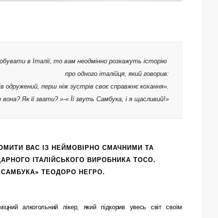
бувати в Італії, то вам неодмінно розкажуть історію 

про одного італійця, який говорив:
ів одружений, перш ніж зустрів своє справжнє кохання».
вона? Як її звати? »-« Її звуть Самбука, і я щасливий!»
ОМИТИ ВАС ІЗ НЕЙМОВІРНО СМАЧНИМИ ТА
АРНОГО ІТАЛІЙСЬКОГО ВИРОБНИКА ТОСО.
«САМБУКА» ТЕОДОРО НЕГРО
.
іцний алкогольний лікер, який підкорив увесь світ своїм