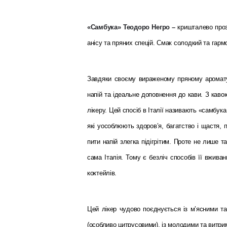
«Самбука» Теодоро Негро –
кришталево проз
анісу та пряних спецій. Смак солодкий та гарм
Завдяки своєму вираженому пряному аромату 
напій та ідеальне доповнення до кави. З каво
лікеру. Цей спосіб в Італії називають «самбука
які уособлюють здоров’я, багатство і щастя, 
пити напій злегка підігрітим.
Проте не лише та
сама Італія. Тому є безліч способів її вживан
коктейлів.
Цей лікер чудово поєднується із м’ясними т
(особливо цитрусовими), із молодими та витр