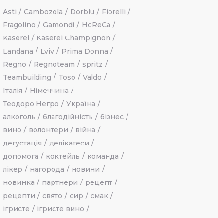
Asti
Cambozola
Dorblu
Fiorelli
Fragolino
Gamondi
HoReCa
Kaserei
Kaserei Champignon
Landana
Lviv
Prima Donna
Regno
Regnoteam
spritz
Teambuilding
Toso
Valdo
Італія
Німеччина
Теодоро Негро
Україна
алкоголь
благодійність
бізнес
вино
волонтери
війна
дегустація
делікатеси
допомога
коктейль
команда
лікер
нагорода
новини
новинка
партнери
рецепт
рецепти
свято
сир
смак
ігристе
ігристе вино