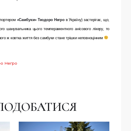
мпортером
«Самбуки» Теодоро Негро
в Україну) застерігає, що,
го шанувальника цього темпераментного анісового лікеру, то
шого ж ковтка життя без самбуки стане трішки неповноцінним
ро Негро
ПОДОБАТИСЯ