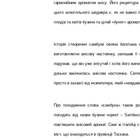
гармонійним ароматом анісу. Його рецептура
цього алкогольного шедевра є, як не важко п
плодів та квітів бузини та цілий «букет» аромат
Історія створення самбуки овіяна багатьма 
виготовляючи анісову настоянку, залишив її 
подумав, що він уже зіпсутий і хотів його вили
доньки закінчилась анісова настоянка. Селя
просто в захваті від екземпляра, який «невда
Про походження слова «самбука» також роз
походить від назви бузини чорної – Sambucu
пом’якшити анісовий аромат. Самі ж італійці
міст, що знаходиться в провінції Тоскана.