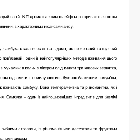
орий напій. В її ароматі легким шлейфом розкриваються нотки
онійний, з характерними нюансами анісу.
самбука стала всесвітньо відома, як прекрасний тонізуючий
ю пов’язаний і один із найпопулярніших методів вживання цього
 з мухами»: в келих з лікером слід кинути три кавових зернятка,
потім підпалити і, помилувавшись бузково-блакитним полум’ям,
к вживають самбуку. Вона темпераментна та різноманітна, як і
ня. Самбука – один із найпоширеніших інгредієнтів для безлічі
а рибними стравами, із різноманітними десертами та фруктами
иманими сирами.