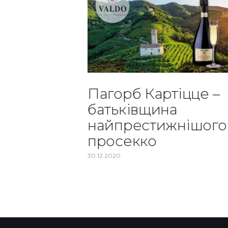
Пагорб Картіцце –
батьківщина
найпрестижнішого
просекко
30.12.2020