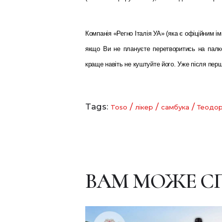
Ком
панія «Регно Італія УА»
(яка є офіційним і
якщо Ви не плануєте перетворитись на палко
краще навіть не куштуйте його. Уже після пер
Tags:
/
/
/
Toso
лікер
самбука
Теодо
ВАМ МОЖЕ С