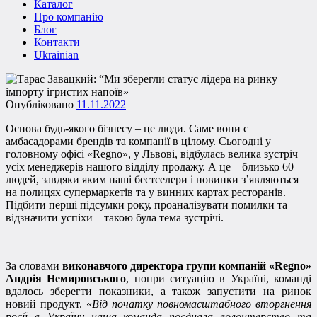
Каталог
Про компанію
Блог
Контакти
Ukrainian
Опубліковано
11.11.2022
Основа будь-якого бізнесу – це люди. Саме вони є
амбасадорами брендів та компанії в цілому. Сьогодні у
головному офісі «Regno», у Львові, відбулась велика зустріч
усіх менеджерів нашого відділу продажу. А це – близько 60
людей, завдяки яким наші бестселери і новинки з’являються
на полицях супермаркетів та у винних картах ресторанів.
Підбити перші підсумки року, проаналізувати помилки та
відзначити успіхи – такою була тема зустрічі.
За словами
виконавчого директора групи компаній «Regno»
Андрія Немировського
, попри ситуацію в Україні, команді
вдалось зберегти показники, а також запустити на ринок
новий продукт. «
Від початку повномасштабного вторгнення
росії в Україну наша команда поєднала волонтерство та