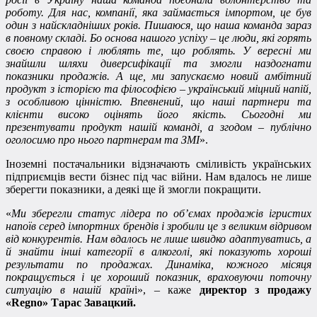
роботу. Для нас, компанії, яка займається імпортом, це був
один з найскладніших років. Пишаюся, що наша команда зараз
в повному складі. Бо основа нашого успіху – це люди, які горять
своєю справою і люблять те, що роблять. У вересні ми
знайшли шляхи диверсифікації та змогли наздогнати
показники продажів. А ще, ми запускаємо новий амбітний
продукт з історією та філософією – український міцний напій,
з особливою цінністю. Впевнений, що наші партнери та
клієнти високо оцінять його якість. Сьогодні ми
презентувати продукт нашій команді, а згодом – публічно
оголосимо про нього партнерам та ЗМІ
».
Іноземні постачальники відзначають сміливість українських
підприємців вести бізнес під час війни. Нам вдалось не лише
зберегти показники, а деякі ще й змогли покращити.
«
Ми зберегли статус лідера по об’ємах продажів ігристих
напоїв серед імпортних брендів і зробили це з великим відривом
від конкурентів. Нам вдалось не лише швидко адаптуватись, а
й знайти інші категорії в алкоголі, які показують хороші
результати по продажах. Динаміка, кожного місяця
покращується і це хороший показник, враховуючи поточну
ситуацію в нашій країн
і», – каже
директор з продажу
«Regno» Тарас Завацкий.