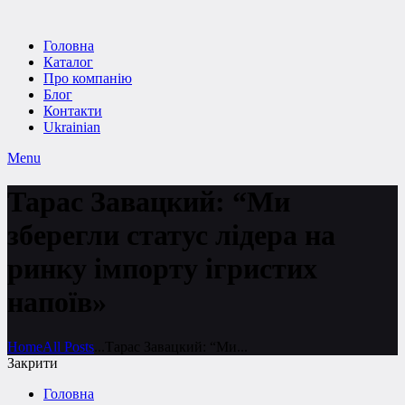
Головна
Каталог
Про компанію
Блог
Контакти
Ukrainian
Menu
Тарас Завацкий: “Ми
зберегли статус лідера на
ринку імпорту ігристих
напоїв»
Home
All Posts
...
Тарас Завацкий: “Ми...
Закрити
Головна