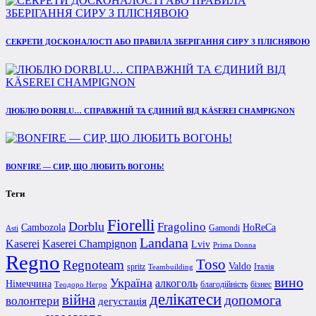
СЕКРЕТИ ДОСКОНАЛОСТІ АБО ПРАВИЛА ЗБЕРІГАННЯ СИРУ З ПЛІСНЯВОЮ
ЛЮБЛЮ DORBLU… СПРАВЖНІЙ ТА ЄДИНИЙ ВІД KÄSEREI CHAMPIGNON
BONFIRE — СИР, ЩО ЛЮБИТЬ ВОГОНЬ!
Теги
Fiorelli
Dorblu
Fragolino
Cambozola
HoReCa
Gamondi
Asti
Landana
Kaserei Champignon
Kaserei
Lviv
Prima Donna
Regno
Toso
Regnoteam
Valdo
spritz
Італія
Teambuilding
вино
Україна
алкоголь
Німеччина
благодійність
бізнес
Теодоро Негро
делікатеси
війна
допомога
волонтери
дегустація