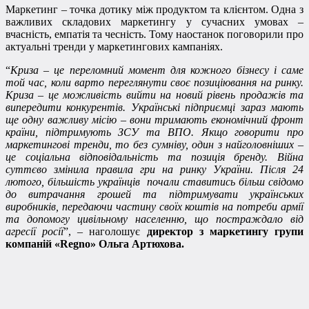
Маркетинг – точка дотику між продуктом та клієнтом. Одна з
важливих складових маркетингу у сучасних умовах –
вчасність, емпатія та чесність. Тому наостанок поговорили про
актуальні тренди у маркетингових кампаніях.
“
Криза – це переломний момент для кожного бізнесу і саме
той час, коли варто переглянути своє позиціювання на ринку.
Криза – це можливість вийти на новий рівень продажів та
випередити конкурентів. Українські підприємці зараз мають
ще одну важливу місію – вони тримають економічний фронт
країни, підтримують ЗСУ та ВПО. Якщо говорити про
маркетингові тренди, то без сумніву, один з найголовніших –
це соціальна відповідальність та позиція бренду. Війна
суттєво змінила правила гри на ринку України. Після 24
лютого, більшість українців почали ставитись більш свідомо
до витрачання грошей та підтримувати українських
виробників, передаючи частину своїх коштів на потреби армії
та допомогу цивільному населенню, що постраждало від
агресії росії
”, – наголошує
директор з маркетингу групи
компаній «Regno» Ольга Артюхова.