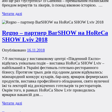
або ще раз «зустрітись» із Gamondi – преміальним італійським
брендом вермутів та лікерів, із понад віковою історією. …
Читати далі
Regno – партнер BarSHOW на HoReCa
SHOW Lviv 2018
Опубліковано
16.11.2018
7-9 листопада у виставковому центрі «Південний Експо»
відбулась унікальна подія – виставка HoReCa SHOW Lviv –
найбільший в Україні фестиваль готельно-ресторанного
бізнесу. Протягом трьох днів під одним дахом відбувались:
міжнародний конкурс кухарів, бар-шоу, ярмарок фермерських
продуктів, виставка професійного обладнання, свято вуличної
їжі та лекторій від досвідчених готельєрів та рестораторів.
Окрім того, в рамках HoReCa Show Lviv проводились
ярмарки вакансій для…
Читати далі