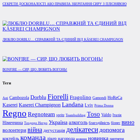
СЕКРЕТИ ДОСКОНАЛОСТІ АБО ПРАВИЛА ЗБЕРІГАННЯ СИРУ З ПЛІСНЯВОЮ
ЛЮБЛЮ DORBLU… СПРАВЖНІЙ ТА ЄДИНИЙ ВІД KÄSEREI CHAMPIGNON
BONFIRE — СИР, ЩО ЛЮБИТЬ ВОГОНЬ!
Теги
Fiorelli
Dorblu
Fragolino
Cambozola
HoReCa
Gamondi
Asti
Landana
Kaserei Champignon
Kaserei
Lviv
Prima Donna
Regno
Toso
Regnoteam
Valdo
spritz
Італія
Teambuilding
вино
Україна
алкоголь
Німеччина
благодійність
бізнес
Теодоро Негро
делікатеси
війна
допомога
волонтери
дегустація
команда
новинка
коктейль
лікер
нагорода
партнери
новини