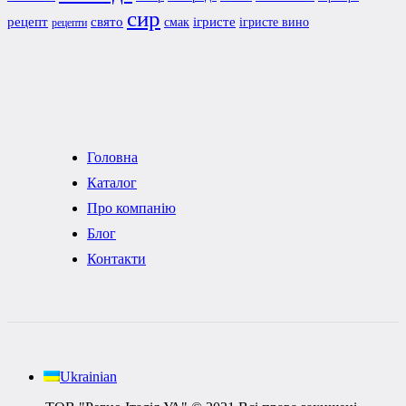
сир
рецепт
свято
ігристе
смак
ігристе вино
рецепти
Головна
Каталог
Про компанію
Блог
Контакти
Ukrainian