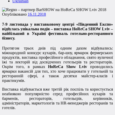
Ukrainian
Опубліковано
16.11.2018
7-9 листопада у виставковому центрі «Південний Експо»
відбулась унікальна подія – виставка HoReCa SHOW Lviv –
найбільший в Україні фестиваль готельно-ресторанного
бізнесу.
Протягом трьох днів під одним дахом відбувались:
міжнародний конкурс кухарів, бар-шоу, ярмарок фермерських
продуктів, виставка професійного обладнання, свято вуличної
їжі та лекторій від досвідчених готельєрів та рестораторів.
Окрім того, в рамках
HoReCa Show Lviv
проводились
ярмарки вакансій для тих, хто хоче працювати у готельній та
ресторанній сфері, а також десятки майстер-класів і
практикумів.
Виставка відбувається вже третій рік поспіль та користується
неабиякою популярністю серед професійних кухарів та
барменів, рестораторів, готельєрів, керівників,
адміністраторів, маркетологів та HR-менеджерів ресторанів та
готелів.