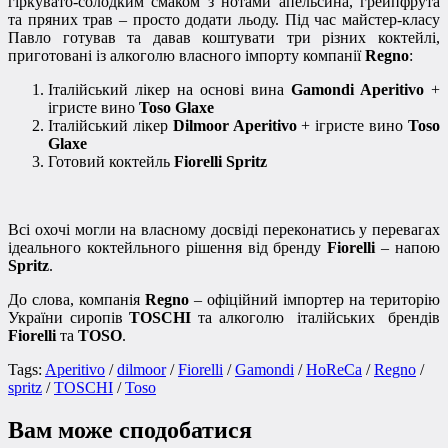
гіркувато-солодким смаком з нотами апельсина, грейпфрута
та пряних трав – просто додати льоду. Під час майстер-класу
Павло готував та давав коштувати три різних коктейлі,
приготовані із алкоголю власного імпорту компанії
Regno
:
Італійський лікер на основі вина
Gamondi Aperitivo
+
ігристе вино
Toso Glaxe
Італійський лікер
Dilmoor Aperitivo
+ ігристе вино
Toso
Glaxe
Готовий коктейль
Fiorelli Spritz
Всі охочі могли на власному досвіді переконатись у перевагах
ідеального коктейльного рішення від бренду
Fiorelli
– напою
Spritz
.
До слова, компанія
Regno
– офіційний імпортер на територію
України сиропів
TOSCHI
та алкоголю італійських брендів
Fiorelli
та
TOSO
.
Tags:
Aperitivo
/
dilmoor
/
Fiorelli
/
Gamondi
/
HoReCa
/
Regno
/
spritz
/
TOSCHI
/
Toso
Вам може сподобатися