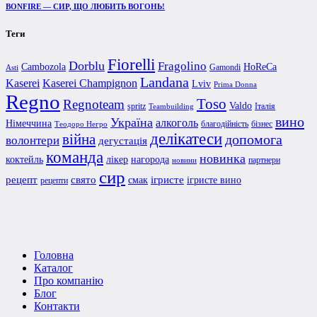
BONFIRE — СИР, ЩО ЛЮБИТЬ ВОГОНЬ!
Теги
Fiorelli
Dorblu
Fragolino
Cambozola
HoReCa
Gamondi
Asti
Landana
Kaserei Champignon
Kaserei
Lviv
Prima Donna
Regno
Toso
Regnoteam
Valdo
spritz
Італія
Teambuilding
вино
Україна
алкоголь
Німеччина
благодійність
бізнес
Теодоро Негро
делікатеси
війна
допомога
волонтери
дегустація
команда
новинка
коктейль
лікер
нагорода
партнери
новини
сир
рецепт
свято
ігристе
смак
ігристе вино
рецепти
Головна
Каталог
Про компанію
Блог
Контакти