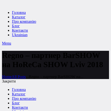
Головна
Каталог
Про компанію
Блог
Контакти
Ukrainian
Menu
Regno – партнер BarSHOW
на HoReCa SHOW Lviv 2018
Home
All Posts
...
Regno – партнер BarSHOW на...
Закрити
Головна
Каталог
Про компанію
Блог
Контакти