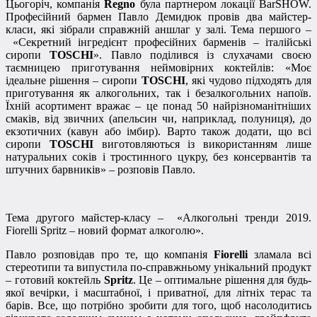
Цьогоріч, компанія
Regno
була партнером локації BarSHOW.
Професійний бармен Павло Демидюк провів два майстер-
класи, які зібрали справжній аншлаг у залі. Тема першого –
«Секретний інгредієнт професійних барменів – італійські
сиропи
TOSCHI
». Павло поділився із слухачами своєю
таємницею приготування неймовірних коктейлів: «Моє
ідеальне рішення – сиропи
TOSCHI
, які чудово підходять для
приготування як алкогольних, так і безалкогольних напоїв.
Їхній асортимент вражає – це понад 50 найрізноманітніших
смаків, від звичних (апельсин чи, наприклад, полуниця), до
екзотичних (кавун або імбир). Варто також додати, що всі
сиропи
TOSCHI
виготовляються із використанням лише
натуральних соків і тростинного цукру, без консервантів та
штучних барвників» – розповів Павло.
Тема другого майстер-класу – «Алкогольні тренди 2019.
Fiorelli Spritz – новий формат алкоголю».
Павло розповідав про те, що компанія
Fiorelli
зламала всі
стереотипи та випустила по-справжньому унікальний продукт
– готовий коктейль
Spritz
. Це – оптимальне рішення для будь-
якої вечірки, і масштабної, і приватної, для літніх терас та
барів. Все, що потрібно зробити для того, щоб насолодитись