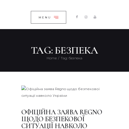
ГОЛОВНА
ЗАКРИТИ
КАТАЛОГ
MENU
ПРО КОМПАНІЮ
БЛОГ
TAG: БЕЗПЕКА
КОНТАКТИ
Home
Tag: безпека
UKRAINIAN
ОФІЦІЙНА ЗАЯВА REGNO
ЩОДО БЕЗПЕКОВОЇ
СИТУАЦІЇ НАВКОЛО