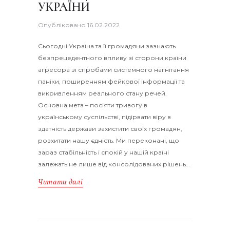
УКРАЇНИ
Опубліковано
16.02.2022
Сьогодні Україна та її громадяни зазнають
безпрецедентного впливу зі сторони країни
агресора зі спробами системного нагнітання
паніки, поширенням фейкової інформації та
викривленням реального стану речей.
Основна мета – посіяти тривогу в
українському суспільстві, підірвати віру в
здатність держави захистити своїх громадян,
розхитати нашу єдність. Ми переконані, що
зараз стабільність і спокій у нашій країні
залежать не лише від консолідованих рішень…
Читати далі