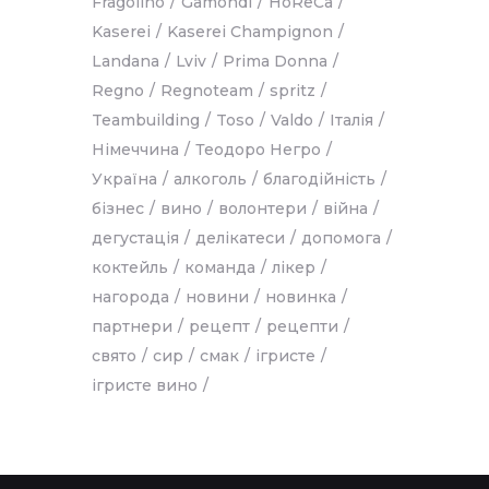
Fragolino
Gamondi
HoReCa
Kaserei
Kaserei Champignon
Landana
Lviv
Prima Donna
Regno
Regnoteam
spritz
Teambuilding
Toso
Valdo
Італія
Німеччина
Теодоро Негро
Україна
алкоголь
благодійність
бізнес
вино
волонтери
війна
дегустація
делікатеси
допомога
коктейль
команда
лікер
нагорода
новини
новинка
партнери
рецепт
рецепти
свято
сир
смак
ігристе
ігристе вино