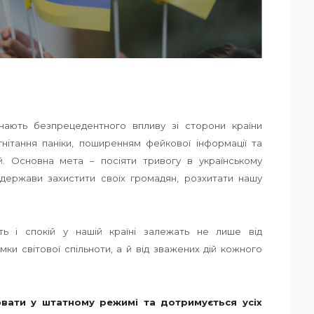
знають безпрецедентного впливу зі сторони країни
нітання паніки, поширенням фейкової інформації та
. Основна мета – посіяти тривогу в українському
ть держави захистити своїх громадян, розхитати нашу
ть і спокій у нашій країні залежать не лише від
мки світової спільноти, а й від зважених дій кожного
вати у штатному режимі та дотримується усіх