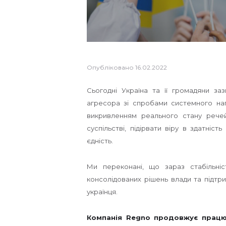
Опубліковано
16.02.2022
Сьогодні Україна та її громадяни за
агресора зі спробами системного наг
викривленням реального стану речей
суспільстві, підірвати віру в здатніс
єдність.
Ми переконані, що зараз стабільніс
консолідованих рішень влади та підтри
українця.
Компанія Regno продовжує працю