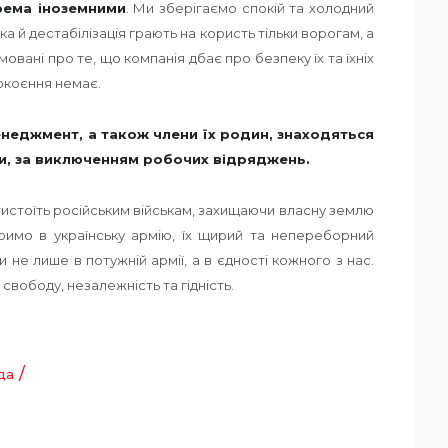
рема іноземними
. Ми зберігаємо спокій та холодний
ка й дестабілізація грають на користь тільки ворогам, а
мовані про те, що компанія дбає про безпеку їх та їхніх
окоєння немає.
менеджмент, а також члени їх родин, знаходяться
ати, за виключенням робочих відряджень.
тистоїть російським військам, захищаючи власну землю
римо в українську армію, їх щирий та непереборний
ни не лише в потужній армії, а в єдності кожного з нас.
свободу, незалежність та гідність.
/
да