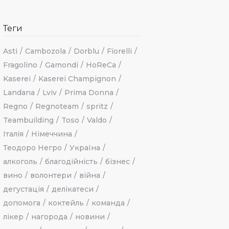
Теги
Asti
Cambozola
Dorblu
Fiorelli
Fragolino
Gamondi
HoReCa
Kaserei
Kaserei Champignon
Landana
Lviv
Prima Donna
Regno
Regnoteam
spritz
Teambuilding
Toso
Valdo
Італія
Німеччина
Теодоро Негро
Україна
алкоголь
благодійність
бізнес
вино
волонтери
війна
дегустація
делікатеси
допомога
коктейль
команда
лікер
нагорода
новини