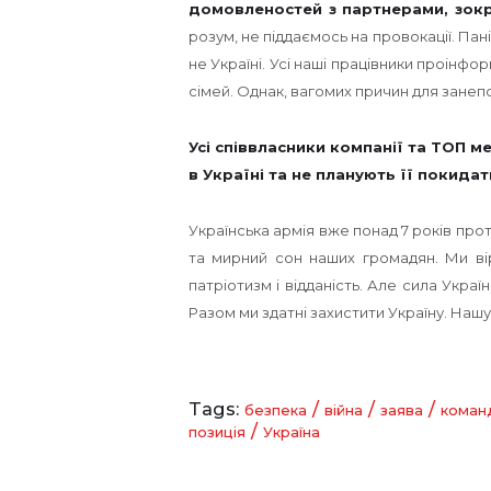
домовленостей з партнерами, зок
розум, не піддаємось на провокації. Пані
не Україні. Усі наші працівники проінфор
сімей. Однак, вагомих причин для занеп
Усі співвласники компанії та ТОП 
в Україні та не планують її покид
Українська армія вже понад 7 років про
та мирний сон наших громадян. Ми ві
патріотизм і відданість. Але сила Украї
Разом ми здатні захистити Україну. Нашу 
Tags:
/
/
/
безпека
війна
заява
коман
/
позиція
Україна