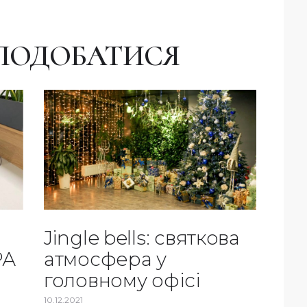
ПОДОБАТИСЯ
Jingle bells: святкова
РА
атмосфера у
головному офісі
10.12.2021