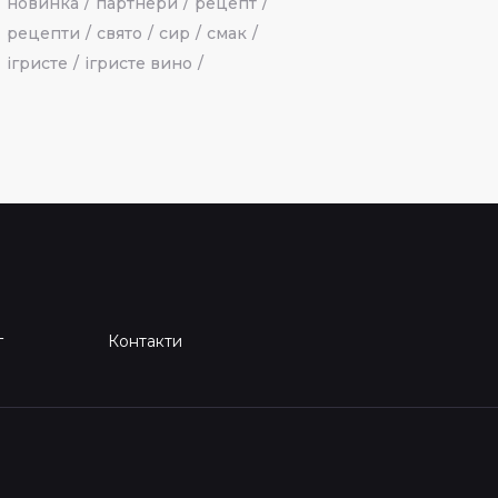
новинка
партнери
рецепт
рецепти
свято
сир
смак
ігристе
ігристе вино
г
Контакти