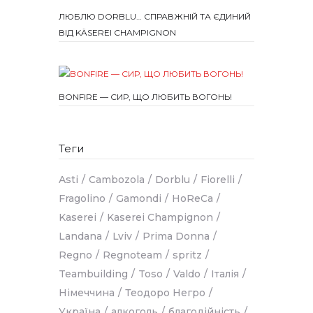
ЛЮБЛЮ DORBLU… СПРАВЖНІЙ ТА ЄДИНИЙ
ВІД KÄSEREI CHAMPIGNON
BONFIRE — СИР, ЩО ЛЮБИТЬ ВОГОНЬ!
Теги
Asti
Cambozola
Dorblu
Fiorelli
Fragolino
Gamondi
HoReCa
Kaserei
Kaserei Champignon
Landana
Lviv
Prima Donna
Regno
Regnoteam
spritz
Teambuilding
Toso
Valdo
Італія
Німеччина
Теодоро Негро
Україна
алкоголь
благодійність