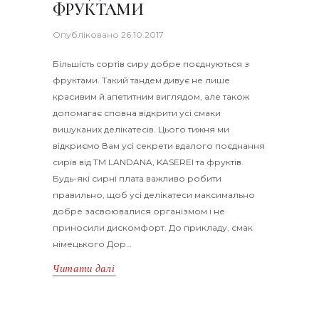
ФРУКТАМИ
Опубліковано
26.10.2017
Більшість сортів сиру добре поєднуються з
фруктами. Такий тандем дивує не лише
красивим й апетитним виглядом, але також
допомагає сповна відкрити усі смаки
вишуканих делікатесів. Цього тижня ми
відкриємо Вам усі секрети вдалого поєднання
сирів від TM LANDANA, KASEREI та фруктів.
Будь-які сирні плата важливо робити
правильно, щоб усі делікатеси максимально
добре засвоювалися організмом і не
приносили дискомфорт. До прикладу, смак
німецького Дор…
Читати далі