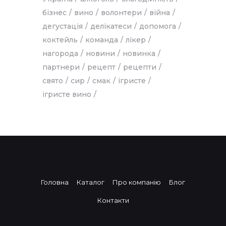
бізнес
вино
волонтери
війна
дегустація
делікатеси
допомога
коктейль
команда
лікер
нагорода
новини
новинка
партнери
рецепт
рецепти
свято
сир
смак
ігристе
ігристе вино
Головна
Каталог
Про компанію
Блог
Контакти