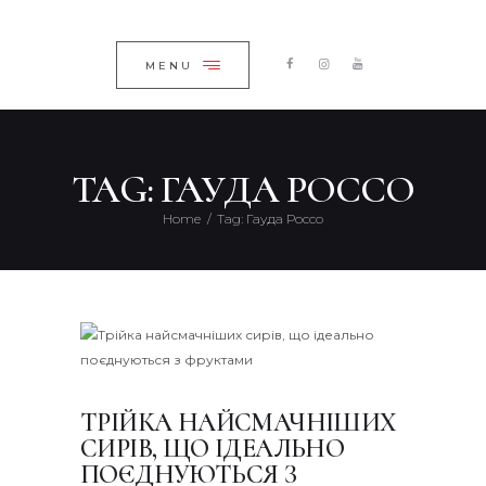
ГОЛОВНА
ЗАКРИТИ
КАТАЛОГ
MENU
ПРО КОМПАНІЮ
БЛОГ
TAG: ГАУДА РОССО
КОНТАКТИ
Home
Tag: Гауда Россо
UKRAINIAN
ТРІЙКА НАЙСМАЧНІШИХ
СИРІВ, ЩО ІДЕАЛЬНО
ПОЄДНУЮТЬСЯ З