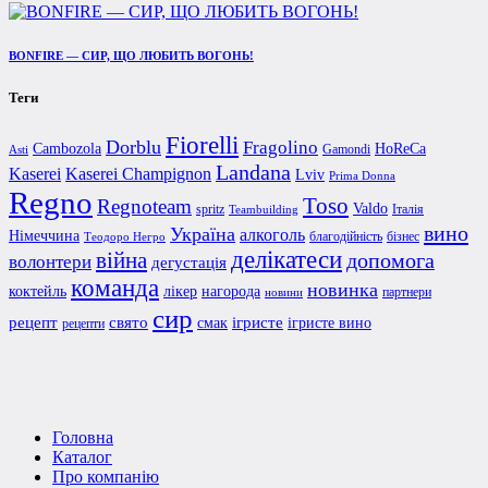
BONFIRE — СИР, ЩО ЛЮБИТЬ ВОГОНЬ!
Теги
Fiorelli
Dorblu
Fragolino
Cambozola
HoReCa
Gamondi
Asti
Landana
Kaserei Champignon
Kaserei
Lviv
Prima Donna
Regno
Toso
Regnoteam
Valdo
spritz
Італія
Teambuilding
вино
Україна
алкоголь
Німеччина
благодійність
бізнес
Теодоро Негро
делікатеси
війна
допомога
волонтери
дегустація
команда
новинка
коктейль
лікер
нагорода
партнери
новини
сир
рецепт
свято
ігристе
смак
ігристе вино
рецепти
Головна
Каталог
Про компанію