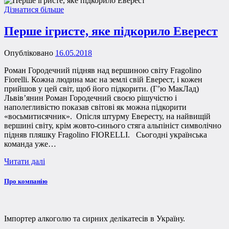
Дізнатися більше
Перше ігристе, яке підкорило Еверест
Опубліковано
16.05.2018
Роман Городечний підняв над вершиною світу Fragolino
Fiorelli. Кожна людина має на землі свій Еверест, і кожен
прийшов у цей світ, щоб його підкорити. (Г’ю МакЛад)
Львів’янин Роман Городечний своєю рішучістю і
наполегливістю показав світові як можна підкорити
«восьмитисячник». Опісля штурму Евересту, на найвищій
вершині світу, крім жовто-синього стяга альпініст символічно
підняв пляшку Fragolino FIORELLI. Сьогодні українська
команда уже…
Читати далі
Про компанію
Імпортер алкоголю та сирних делікатесів в Україну.