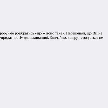
пробуймо розібратись «що ж воно таке». Переконані, що Ви не
 «придатності» для вживання). Звичайно, кашрут стосується не