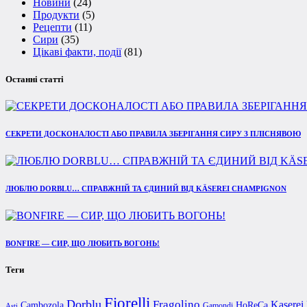
Новини
(24)
Продукти
(5)
Рецепти
(11)
Сири
(35)
Цікаві факти, події
(81)
Останні статті
СЕКРЕТИ ДОСКОНАЛОСТІ АБО ПРАВИЛА ЗБЕРІГАННЯ СИРУ З ПЛІСНЯВОЮ
ЛЮБЛЮ DORBLU… СПРАВЖНІЙ ТА ЄДИНИЙ ВІД KÄSEREI CHAMPIGNON
BONFIRE — СИР, ЩО ЛЮБИТЬ ВОГОНЬ!
Теги
Fiorelli
Dorblu
Fragolino
Kaserei
Cambozola
HoReCa
Gamondi
Asti