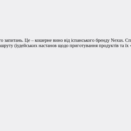
о запитань. Це – кошерне вино від іспанського бренду Nexus. С
 кашруту (іудейських настанов щодо приготування продуктів та їх