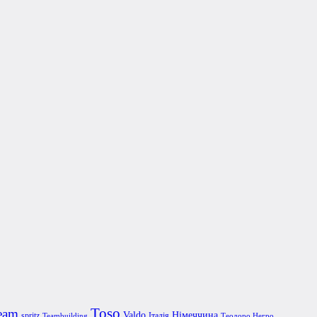
Toso
eam
Valdo
Німеччина
spritz
Італія
Teambuilding
Теодоро Негро