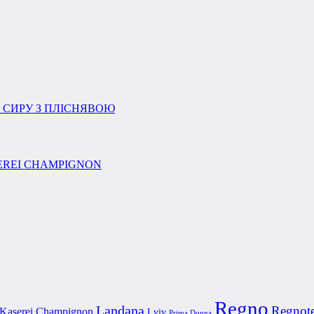
Regno
Landana
Regnot
Kaserei Champignon
Lviv
Prima Donna