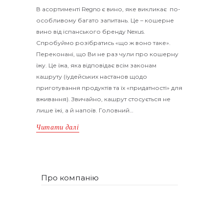
В асортименті Regno є вино, яке викликає по-
особливому багато запитань. Це – кошерне
вино від іспанського бренду Nexus.
Спробуймо розібратись «що ж воно таке».
Переконані, що Ви не раз чули про кошерну
їжу. Це їжа, яка відповідає всім законам
кашруту (іудейських настанов щодо
приготування продуктів та їх «придатності» для
вживання). Звичайно, кашрут стосується не
лише їжі, а й напоїв. Головний…
Читати далі
Про компанію