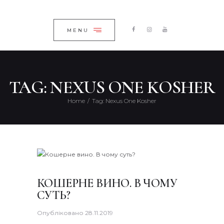
ГОЛОВНА
ЗАКРИТИ
КАТАЛОГ
MENU
ПРО КОМПАНІЮ
БЛОГ
TAG: NEXUS ONE KOSHER
КОНТАКТИ
Home
Tag: Nexus One Kosher
UKRAINIAN
КОШЕРНЕ ВИНО. В ЧОМУ
СУТЬ?
Опубліковано
28.11.2019