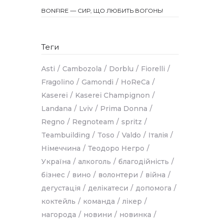
BONFIRE — СИР, ЩО ЛЮБИТЬ ВОГОНЬ!
Теги
Asti
Cambozola
Dorblu
Fiorelli
Fragolino
Gamondi
HoReCa
Kaserei
Kaserei Champignon
Landana
Lviv
Prima Donna
Regno
Regnoteam
spritz
Teambuilding
Toso
Valdo
Італія
Німеччина
Теодоро Негро
Україна
алкоголь
благодійність
бізнес
вино
волонтери
війна
дегустація
делікатеси
допомога
коктейль
команда
лікер
нагорода
новини
новинка