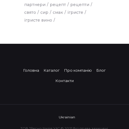
партнери
рецепт
рецепти
свято
сир
смак
ігристе
ігристе вино
Головна
Каталог
Про компанію
Блог
Контакти
Ukrainian
ТОВ "Регно Італія УА" © 2021 Всі права захищені.