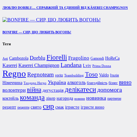
ЛЮБЛЮ DORBLU… СПРАВЖНІЙ ТА ЄДИНИЙ ВІД KÄSEREI CHAMPIGNON
BONFIRE — СИР, ЩО ЛЮБИТЬ ВОГОНЬ!
Теги
Fiorelli
Dorblu
Fragolino
Cambozola
HoReCa
Gamondi
Asti
Landana
Kaserei Champignon
Kaserei
Lviv
Prima Donna
Regno
Toso
Regnoteam
Valdo
spritz
Італія
Teambuilding
вино
Україна
алкоголь
Німеччина
благодійність
бізнес
Теодоро Негро
делікатеси
війна
допомога
волонтери
дегустація
команда
новинка
коктейль
лікер
нагорода
партнери
новини
сир
рецепт
свято
ігристе
смак
ігристе вино
рецепти