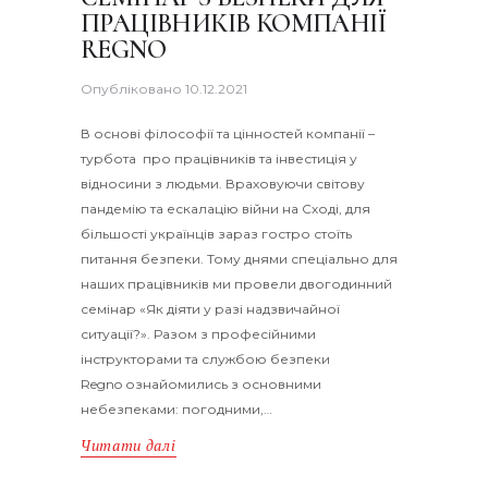
ПРАЦІВНИКІВ КОМПАНІЇ
REGNO
Опубліковано
10.12.2021
В основі філософії та цінностей компанії –
турбота про працівників та інвестиція у
відносини з людьми. Враховуючи світову
пандемію та ескалацію війни на Сході, для
більшості українців зараз гостро стоїть
питання безпеки. Тому днями спеціально для
наших працівників ми провели двогодинний
семінар «Як діяти у разі надзвичайної
ситуації?». Разом з професійними
інструкторами та службою безпеки
Regno ознайомились з основними
небезпеками: погодними,…
Читати далі