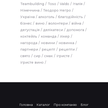
Teambuilding
Toso
Valdo
Італія
Німеччина
Теодоро Негро
Україна
алкоголь
благодійність
бізнес
вино
волонтери
війна
дегустація
делікатеси
допомога
коктейль
команда
лікер
нагорода
новини
новинка
партнери
рецепт
рецепти
свято
сир
смак
ігристе
ігристе вино
Головна
Каталог
Про компанію
Блог