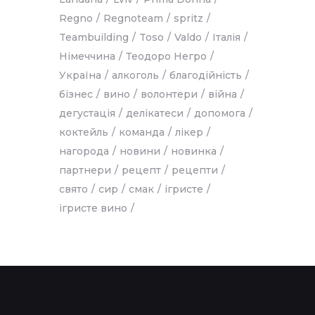
Regno
Regnoteam
spritz
Teambuilding
Toso
Valdo
Італія
Німеччина
Теодоро Негро
Україна
алкоголь
благодійність
бізнес
вино
волонтери
війна
дегустація
делікатеси
допомога
коктейль
команда
лікер
нагорода
новини
новинка
партнери
рецепт
рецепти
свято
сир
смак
ігристе
ігристе вино