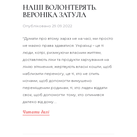
НАШІ ВОЛОНТЕРЯТЬ.
ВЕРОНІКА ЗАТУЛА
Опубліковано
29.09.2022
“Думати про втому зараз не на часі, ми просто
не маємо права здаватися. Українці – це ті
люди, котрі, ризикуючи власним життям,
доставляють ліки та продукти харчування на
лінію зіткнення, жертвують власні кошти, щоб
наблизити перемогу, це ті, хто не спить
ночами, щоб допомогти вимушено
переміщеним родинам, ті, хто ладен віддати
своє, щоб допомогти тому, хто опинився
далеко від дому.…
Читати далі