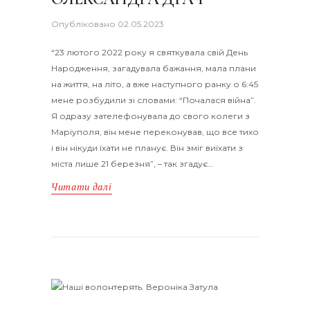
Опубліковано
02.05.2023
“23 лютого 2022 року я святкувала свій День
Народження, загадувала бажання, мала плани
на життя, на літо, а вже наступного ранку о 6:45
мене розбудили зі словами: “Почалася війна”.
Я одразу зателефонувала до свого колеги з
Маріуполя, він мене переконував, що все тихо
і він нікуди їхати не планує. Він зміг виїхати з
міста лише 21 березня”, – так згадує…
Читати далі