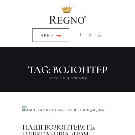
ГОЛОВНА
ЗАКРИТИ
КАТАЛОГ
ПРО КОМПАНІЮ
MENU
БЛОГ
КОНТАКТИ
TAG: ВОЛОНТЕР
UKRAINIAN
Home
Tag: волонтер
НАШІ ВОЛОНТЕРЯТЬ.
ОЛЕКСАНДРА ДРАЧ