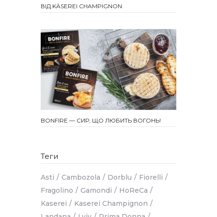
ВІД KÄSEREI CHAMPIGNON
BONFIRE — СИР, ЩО ЛЮБИТЬ ВОГОНЬ!
Теги
Asti
Cambozola
Dorblu
Fiorelli
Fragolino
Gamondi
HoReCa
Kaserei
Kaserei Champignon
Landana
Lviv
Prima Donna