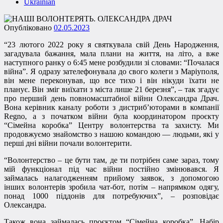
Ukrainian
Опубліковано
02.05.2023
“23 лютого 2022 року я святкувала свій День Народження,
загадувала бажання, мала плани на життя, на літо, а вже
наступного ранку о 6:45 мене розбудили зі словами: “Почалася
війна”. Я одразу зателефонувала до свого колеги з Маріуполя,
він мене переконував, що все тихо і він нікуди їхати не
планує. Він зміг виїхати з міста лише 21 березня”, – так згадує
про перший день повномасштабної війни Олександра Драч.
Вона керівник каналу роботи з дистриб’юторами в компанії
Regno, а з початком війни була координатором проєкту
“Сімейна коробка” Центру волонтерства та захисту. Ми
продовжуємо знайомство з нашою командою — людьми, які у
перші дні війни почали волонтерити.
“Волонтерство – це бути там, де ти потрібен саме зараз, тому
мій функціонал під час війни постійно змінювався. Я
займалась налагодженням прийому заявок, з допомогою
інших волонтерів зробила чат-бот, потім – напрямком одягу,
понад 1000 піддонів для потребуючих”, – розповідає
Олександра.
Також вона займалась проєктом “Сімейна коробка”. Набір