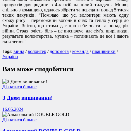
продуктів для родини з 4-х осіб на цілий тиждень. Мною,
спільно з командою, вдалось зібрати та передати понад 5 тисяч
таких пакунків. “Помічаю, що усі волонтери мають одну
схожу рису – переможний вогонь в очах та тепло у серці до
України. Звісно, що втома дає про себе знати за понад рік
війни. Страх, злість, біль – це виснажує, але сім’я, щирі люди,
результати волонтерства, музика – поглинають це все і дають
натхнення”.
Tags:
війна
/
волонтер
/
допомога
/
команда
/
працівники
/
Україна
Вам може сподобатися
Дізнатися більше
З Днем вишиванки!
16.05.2024
Дізнатися більше