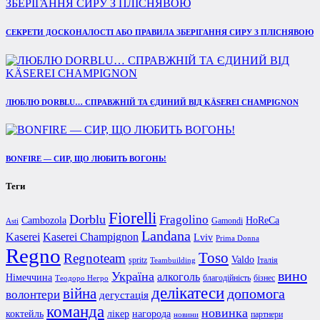
СЕКРЕТИ ДОСКОНАЛОСТІ АБО ПРАВИЛА ЗБЕРІГАННЯ СИРУ З ПЛІСНЯВОЮ
ЛЮБЛЮ DORBLU… СПРАВЖНІЙ ТА ЄДИНИЙ ВІД KÄSEREI CHAMPIGNON
BONFIRE — СИР, ЩО ЛЮБИТЬ ВОГОНЬ!
Теги
Fiorelli
Dorblu
Fragolino
Cambozola
HoReCa
Gamondi
Asti
Landana
Kaserei Champignon
Kaserei
Lviv
Prima Donna
Regno
Toso
Regnoteam
Valdo
spritz
Італія
Teambuilding
вино
Україна
алкоголь
Німеччина
благодійність
бізнес
Теодоро Негро
делікатеси
війна
допомога
волонтери
дегустація
команда
новинка
коктейль
лікер
нагорода
партнери
новини