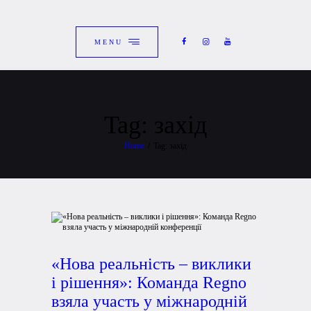
ГОЛОВНА
ЗАКРИТИ
КАТАЛОГ
MENU
ПРО КОМПАНІЮ
БЛОГ
Tag: захід
КОНТАКТИ
Home
Tag: захід
UKRAINIAN
«Нова реальність – виклики
і рішення»: Команда Regno
взяла участь у міжнародній