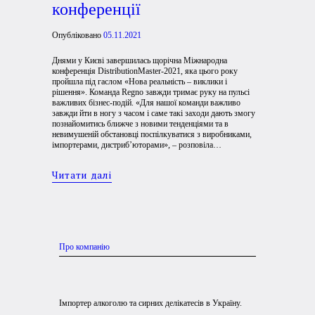
конференції
Опубліковано
05.11.2021
Днями у Києві завершилась щорічна Міжнародна
конференція DistributionMaster-2021, яка цього року
пройшла під гаслом «Нова реальність – виклики і
рішення». Команда Regno завжди тримає руку на пульсі
важливих бізнес-подій. «Для нашої команди важливо
завжди йти в ногу з часом і саме такі заходи дають змогу
познайомитись ближче з новими тенденціями та в
невимушеній обстановці поспілкуватися з виробниками,
імпортерами, дистриб’юторами», – розповіла…
Читати далі
Про компанію
Імпортер алкоголю та сирних делікатесів в Україну.