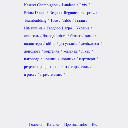
Kaserei Champignon
Landana
Lviv
Prima Donna
Regno
Regnoteam
spritz
Teambuilding
Toso
Valdo
Італія
Німеччина
Теодоро Негро
Україна
алкоголь
благодійність
бізнес
вино
волонтери
війна
дегустація
делікатеси
допомога
коктейль
команда
лікер
нагорода
новини
новинка
партнери
рецепт
рецепти
свято
сир
смак
ігристе
ігристе вино
Головна
Каталог
Про компанію
Блог