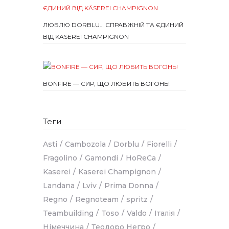
ЛЮБЛЮ DORBLU… СПРАВЖНІЙ ТА ЄДИНИЙ
ВІД KÄSEREI CHAMPIGNON
BONFIRE — СИР, ЩО ЛЮБИТЬ ВОГОНЬ!
Теги
Asti
Cambozola
Dorblu
Fiorelli
Fragolino
Gamondi
HoReCa
Kaserei
Kaserei Champignon
Landana
Lviv
Prima Donna
Regno
Regnoteam
spritz
Teambuilding
Toso
Valdo
Італія
Німеччина
Теодоро Негро