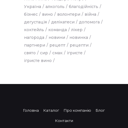
Україна
алкоголь
благодійність
бізнес
вино
волонтери
війна
дегустація
делікатеси
допомога
коктейль
команда
лікер
нагорода
новини
новинка
партнери
рецепт
рецепти
свято
сир
смак
ігристе
ігристе вино
Головна
Каталог
Про компанію
Блог
Контакти