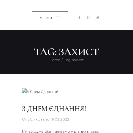
ГОЛОВНА
ЗАКРИТИ
КАТАЛОГ
MENU
ПРО КОМПАНІЮ
БЛОГ
TAG: ЗАХИСТ
КОНТАКТИ
Home
Tag: захист
UKRAINIAN
З ДНЕМ ЄДНАННЯ!
Опубліковано
16.02.2022
Ми всі дуже різні: живемо у різних містах,