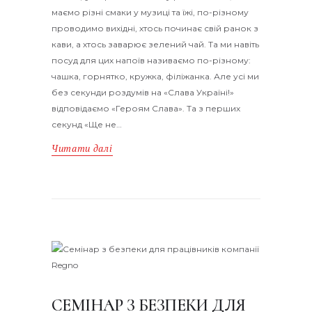
маємо різні смаки у музиці та їжі, по-різному
проводимо вихідні, хтось починає свій ранок з
кави, а хтось заварює зелений чай. Та ми навіть
посуд для цих напоїв називаємо по-різному:
чашка, горнятко, кружка, філіжанка. Але усі ми
без секунди роздумів на «Слава Україні!»
відповідаємо «Героям Слава». Та з перших
секунд «Ще не…
Читати далі
СЕМІНАР З БЕЗПЕКИ ДЛЯ