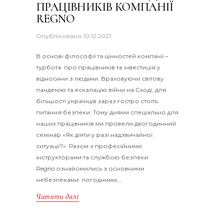
ПРАЦІВНИКІВ КОМПАНІЇ
REGNO
Опубліковано
10.12.2021
В основі філософії та цінностей компанії –
турбота про працівників та інвестиція у
відносини з людьми. Враховуючи світову
пандемію та ескалацію війни на Сході, для
більшості українців зараз гостро стоїть
питання безпеки. Тому днями спеціально для
наших працівників ми провели двогодинний
семінар «Як діяти у разі надзвичайної
ситуації?». Разом з професійними
інструкторами та службою безпеки
Regno ознайомились з основними
небезпеками: погодними,…
Читати далі