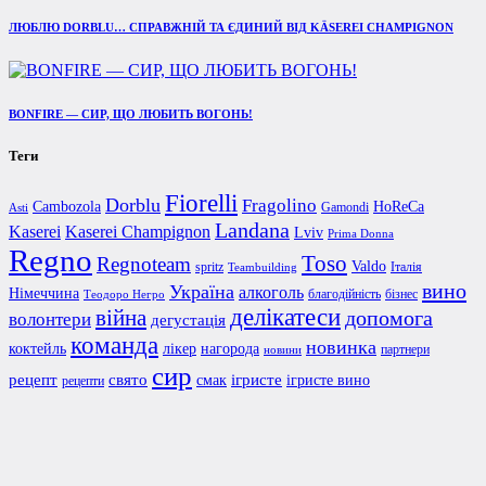
ЛЮБЛЮ DORBLU… СПРАВЖНІЙ ТА ЄДИНИЙ ВІД KÄSEREI CHAMPIGNON
BONFIRE — СИР, ЩО ЛЮБИТЬ ВОГОНЬ!
Теги
Fiorelli
Dorblu
Fragolino
Cambozola
HoReCa
Gamondi
Asti
Landana
Kaserei Champignon
Kaserei
Lviv
Prima Donna
Regno
Toso
Regnoteam
Valdo
spritz
Італія
Teambuilding
вино
Україна
алкоголь
Німеччина
благодійність
бізнес
Теодоро Негро
делікатеси
війна
допомога
волонтери
дегустація
команда
новинка
коктейль
лікер
нагорода
партнери
новини
сир
рецепт
свято
ігристе
смак
ігристе вино
рецепти