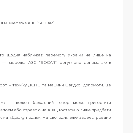
хто щодня наближає перемогу України не лише на
ри — мережа АЗС “SOCAR” регулярно допомагають
орт – техніку ДСНС та машини швидкої допомоги. Це
ивим» — кожен бажаючий тепер може пригостити
напоєм або стравою на АЗК. Достатньо лише придбати
к на «Дошку подяк». На сьогодні, вже зареєстровано