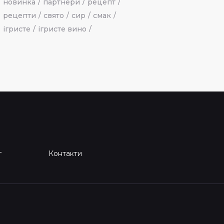
новинка
партнери
рецепт
рецепти
свято
сир
смак
ігристе
ігристе вино
г
Контакти