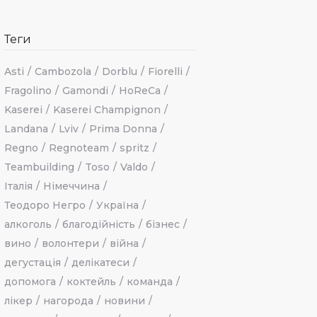
Теги
Asti
Cambozola
Dorblu
Fiorelli
Fragolino
Gamondi
HoReCa
Kaserei
Kaserei Champignon
Landana
Lviv
Prima Donna
Regno
Regnoteam
spritz
Teambuilding
Toso
Valdo
Італія
Німеччина
Теодоро Негро
Україна
алкоголь
благодійність
бізнес
вино
волонтери
війна
дегустація
делікатеси
допомога
коктейль
команда
лікер
нагорода
новини