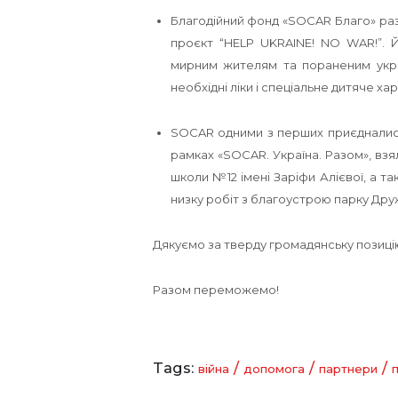
Благодійний фонд «SOCAR Благо» раз
проєкт “HELP UKRAINE! NO WAR!”. 
мирним жителям та пораненим укра
необхідні ліки і спеціальне дитяче х
SOCAR одними з перших приєднались 
рамках «SOCAR. Україна. Разом», взял
школи №12 імені Заріфи Алієвої, а та
низку робіт з благоустрою парку Друж
Дякуємо за тверду громадянську позицію
Разом переможемо!
Tags:
/
/
/
війна
допомога
партнери