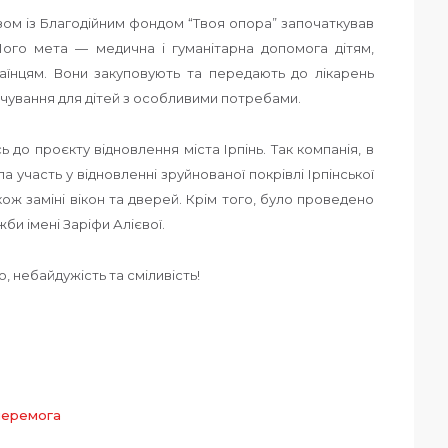
ом із Благодійним фондом “Твоя опора” започаткував
Його мета — медична і гуманітарна допомога дітям,
їнцям. Вони закуповують та передають до лікарень
арчування для дітей з особливими потребами.
до проєкту відновлення міста Ірпінь. Так компанія, в
а участь у відновленні зруйнованої покрівлі Ірпінської
кож заміні вікон та дверей. Крім того, було проведено
би імені Заріфи Алієвої.
, небайдужість та сміливість!
перемога