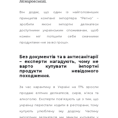
Немировський.
Він додає, що один із найголовніших
принципів компанії імпортера “Регно” –
зробити якісні імпортні делікатеси
доступними українським споживачам, щоб
кожен міг потішити себе смачними
продуктами «не за всі гроші».
Без документів та в антисанітарії
– експерти нагадують, чому не
варто купувати імпортні
продукти невідомого
походження.
За час карантину в Україні на 17% зросли
продажі елітних делікатесів, сирів, м’яса та
алкоголю. Експерти пов’язують це з тим, що
українці перестали ходити в ресторани, тому
купують улюблену їжу додому. Частину
імпортних делікатесів ми звикли купувати у