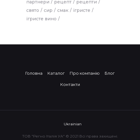
партнери
рецепт
рецепти
свято
сир
смак
ігристе
ігристе вино
Головна
Каталог
Про компанію
Блог
Контакти
Ukrainian
ТОВ "Регно Італія УА" © 2021 Всі права захищені.