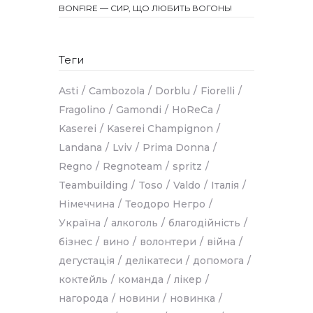
BONFIRE — СИР, ЩО ЛЮБИТЬ ВОГОНЬ!
Теги
Asti
Cambozola
Dorblu
Fiorelli
Fragolino
Gamondi
HoReCa
Kaserei
Kaserei Champignon
Landana
Lviv
Prima Donna
Regno
Regnoteam
spritz
Teambuilding
Toso
Valdo
Італія
Німеччина
Теодоро Негро
Україна
алкоголь
благодійність
бізнес
вино
волонтери
війна
дегустація
делікатеси
допомога
коктейль
команда
лікер
нагорода
новини
новинка