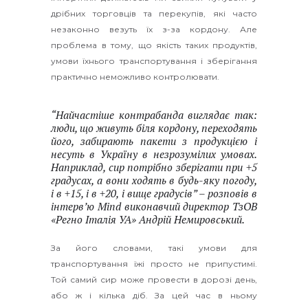
дрібних торговців та перекупів, які часто
незаконно везуть їх з-за кордону. Але
проблема в тому, що якість таких продуктів,
умови їхнього транспортування і зберігання
практично неможливо контролювати.
“Найчастіше контрабанда виглядає так:
люди, що живуть біля кордону, переходять
його, забирають пакети з продукцією і
несуть в Україну в незрозумілих умовах.
Наприклад, сир потрібно зберігати при +5
градусах, а вони ходять в будь-яку погоду,
і в +15, і в +20, і вище градусів” – розповів в
інтерв’ю Mind виконавчий директор ТзОВ
«Регно Італія УА» Андрій Немировський.
За його словами, такі умови для
транспортування їжі просто не припустимі.
Той самий сир може провести в дорозі день,
або ж і кілька діб. За цей час в ньому