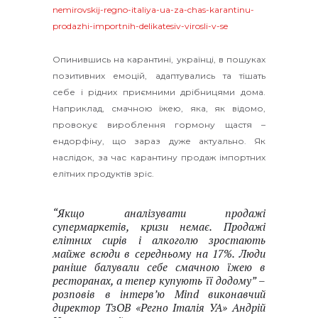
nemirovskij-regno-italiya-ua-za-chas-karantinu-
prodazhi-importnih-delikatesiv-virosli-v-se
Опинившись на карантині, українці, в пошуках
позитивних емоцій, адаптувались та тішать
себе і рідних приємними дрібницями дома.
Наприклад, смачною їжею, яка, як відомо,
провокує вироблення гормону щастя –
ендорфіну, що зараз дуже актуально. Як
наслідок, за час карантину продаж імпортних
елітних продуктів зріс.
“Якщо аналізувати продажі
супермаркетів, кризи немає. Продажі
елітних сирів і алкоголю зростають
майже всюди в середньому на 17%. Люди
раніше балували себе смачною їжею в
ресторанах, а тепер купують її додому” –
розповів в інтерв’ю Mind виконавчий
директор ТзОВ «Регно Італія УА» Андрій