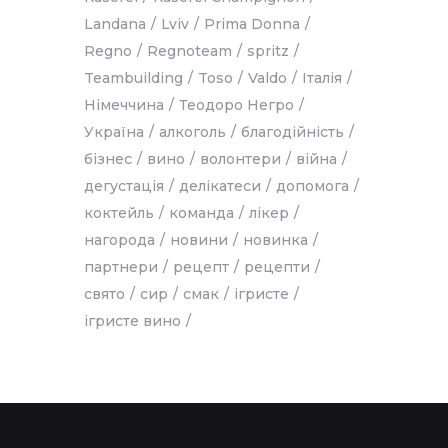
Landana
Lviv
Prima Donna
Regno
Regnoteam
spritz
Teambuilding
Toso
Valdo
Італія
Німеччина
Теодоро Негро
Україна
алкоголь
благодійність
бізнес
вино
волонтери
війна
дегустація
делікатеси
допомога
коктейль
команда
лікер
нагорода
новини
новинка
партнери
рецепт
рецепти
свято
сир
смак
ігристе
ігристе вино