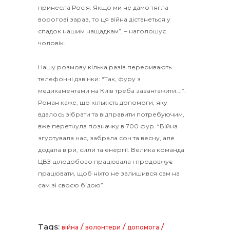
принесла Росія. Якщо ми не дамо тягла
ворогові зараз, то ця війна дістанеться у
спадок нашим нащадкам”, – наголошує
чоловік.
Нашу розмову кілька разів переривають
телефонні дзвінки: “Так, фуру з
медикаментами на Київ треба завантажити….”.
Роман каже, що кількість допомоги, яку
вдалось зібрати та відправити потребуючим,
вже перетнула позначку в 700 фур. “Війна
згуртувала нас, забрала сон та весну, але
додала віри, сили та енергії. Велика команда
ЦВЗ цілодобово працювала і продовжує
працювати, щоб ніхто не залишився сам на
сам зі своєю бідою”.
Tags:
/
/
/
війна
волонтери
допомога