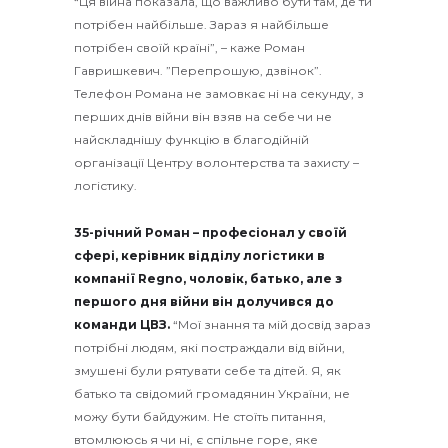
“Ця війна показала, що важливо бути там, де ти
потрібен найбільше. Зараз я найбільше
потрібен своїй країні”, – каже Роман
Гавришкевич. ”Перепрошую, дзвінок”.
Телефон Романа не замовкає ні на секунду, з
перших днів війни він взяв на себе чи не
найскладнішу функцію в благодійній
організації Центру волонтерства та захисту –
логістику.
35-річний Роман – професіонал у своїй
сфері, керівник відділу логістики в
компанії Regno, чоловік, батько, але з
першого дня війни він долучився до
команди ЦВЗ.
“Мої знання та мій досвід зараз
потрібні людям, які постраждали від війни,
змушені були рятувати себе та дітей. Я, як
батько та свідомий громадянин України, не
можу бути байдужим. Не стоїть питання,
втомлююсь я чи ні, є спільне горе, яке