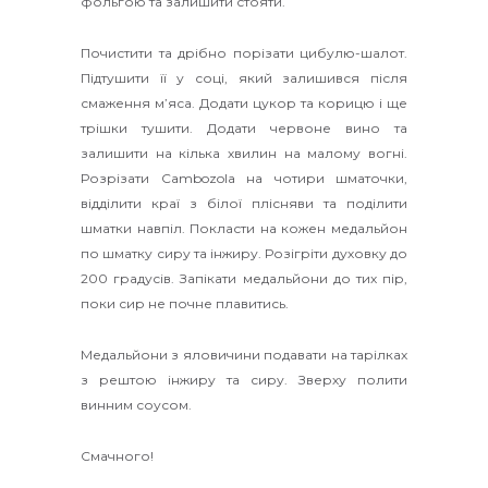
фольгою та залишити стояти.
Почистити та дрібно порізати цибулю-шалот.
Підтушити її у соці, який залишився після
смаження м’яса. Додати цукор та корицю і ще
трішки тушити. Додати червоне вино та
залишити на кілька хвилин на малому вогні.
Розрізати Cambozola на чотири шматочки,
відділити краї з білої плісняви та поділити
шматки навпіл. Покласти на кожен медальйон
по шматку сиру та інжиру. Розігріти духовку до
200 градусів. Запікати медальйони до тих пір,
поки сир не почне плавитись.
Медальйони з яловичини подавати на тарілках
з рештою інжиру та сиру. Зверху полити
винним соусом.
Смачного!