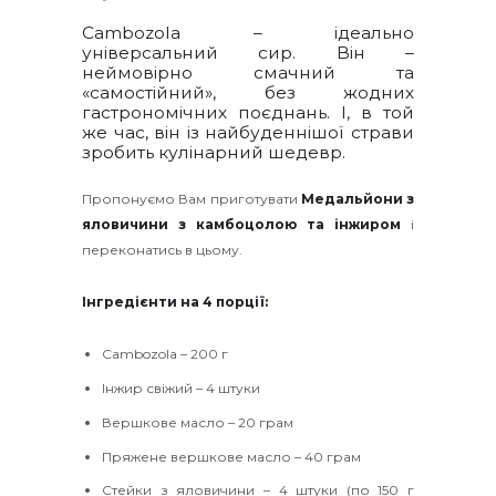
Cambozola – ідеально
універсальний сир. Він –
неймовірно смачний та
«самостійний», без жодних
гастрономічних поєднань. І, в той
же час, він із найбуденнішої страви
зробить кулінарний шедевр.
Пропонуємо Вам приготувати
Медальйони з
яловичини з камбоцолою та інжиром
і
переконатись в цьому.
Інгредієнти на 4 порції:
Cambozola – 200 г
Інжир свіжий – 4 штуки
Вершкове масло – 20 грам
Пряжене вершкове масло – 40 грам
Стейки з яловичини – 4 штуки (по 150 г