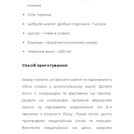
кожен)
Сіль, перець
Цибуля-шалот, дрібно порізана – 1 штука
Цукор – 1 чайна ложка
Кориця – трішечки (на кінчику ножа)
Червоне вино – 250 мл
Спосіб приготування:
Інжир помити, розрізати навпіл та підсмажити з
обох сторін у розтопленому маслі. Дістати
його з сковорідки та відставити на тарілку.
Додати на сковорідку пряжене вершкове
масло та підсмажити медальйони по 3-4
хвилини з кожного боку. Лише після цього
приправити медальйони сіллю та перцем.
Викласти медальйони на деко, накрити