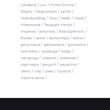
Landana
Lviv
Prima Donna
Regno
Regnoteam
spritz
Teambuilding
Toso
Valdo
Італія
Німеччина
Теодоро Негро
Україна
алкоголь
благодійність
бізнес
вино
волонтери
війна
дегустація
делікатеси
допомога
коктейль
команда
лікер
нагорода
новини
новинка
партнери
рецепт
рецепти
свято
сир
смак
ігристе
ігристе вино