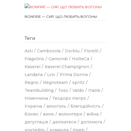
BONFIRE — СИР, ЩО ЛЮБИТЬ ВОГОНЬ!
Теги
Asti
Cambozola
Dorblu
Fiorelli
Fragolino
Gamondi
HoReCa
Kaserei
Kaserei Champignon
Landana
Lviv
Prima Donna
Regno
Regnoteam
spritz
Teambuilding
Toso
Valdo
Італія
Німеччина
Теодоро Негро
Україна
алкоголь
благодійність
бізнес
вино
волонтери
війна
дегустація
делікатеси
допомога
коктейль
команда
лікер