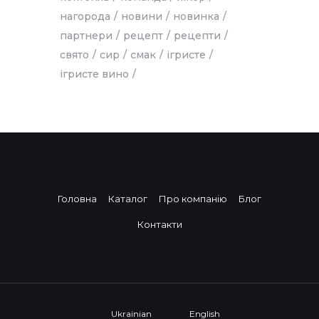
нагорода
новини
новинка
партнери
рецепт
рецепти
свято
сир
смак
ігристе
ігристе вино
Головна
Каталог
Про компанію
Блог
Контакти
Ukrainian
English