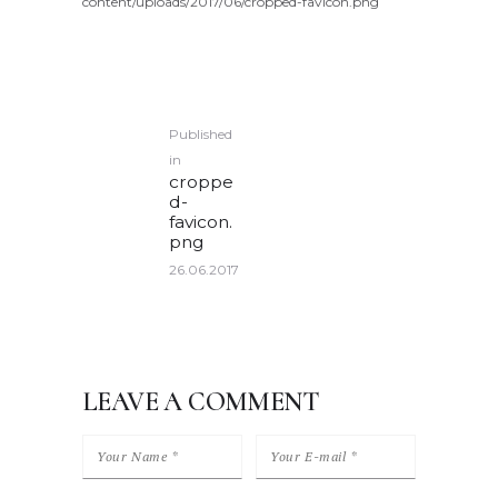
content/uploads/2017/06/cropped-favicon.png
POST
Published
NAVIGATION
in
Previous
croppe
post:
d-
favicon.
png
26.06.2017
LEAVE A COMMENT