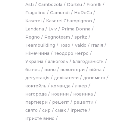
Asti
Cambozola
Dorblu
Fiorelli
Fragolino
Gamondi
HoReCa
Kaserei
Kaserei Champignon
Landana
Lviv
Prima Donna
Regno
Regnoteam
spritz
Teambuilding
Toso
Valdo
Італія
Німеччина
Теодоро Негро
Україна
алкоголь
благодійність
бізнес
вино
волонтери
війна
дегустація
делікатеси
допомога
коктейль
команда
лікер
нагорода
новини
новинка
партнери
рецепт
рецепти
свято
сир
смак
ігристе
ігристе вино