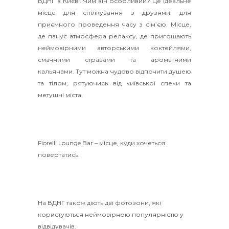
ВДНГ в Києві. Чим він особливий? Це ідеальне
місце для спілкування з друзями, для
приємного проведення часу з сім’єю. Місце,
де панує атмосфера релаксу, де пригощають
неймовірними авторськими коктейлями,
смачними стравами та ароматними
кальянами. Тут можна чудово відпочити душею
та тілом, рятуючись від київської спеки та
метушні міста.
Fiorelli Lounge Bar – місце, куди хочеться
повертатись.
На ВДНГ також діють дві фотозони, які
користуються неймовірною популярністю у
відвідувачів.