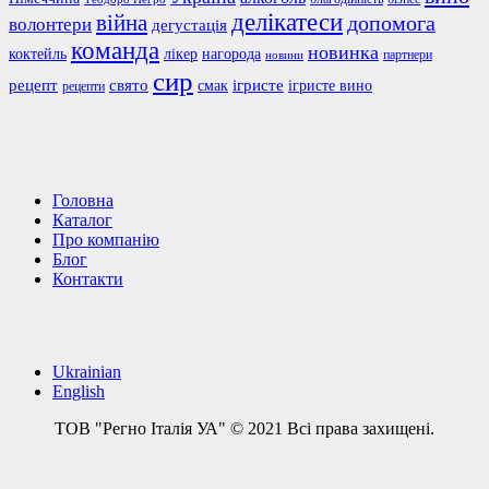
делікатеси
війна
допомога
волонтери
дегустація
команда
новинка
коктейль
лікер
нагорода
партнери
новини
сир
рецепт
свято
ігристе
смак
ігристе вино
рецепти
Головна
Каталог
Про компанію
Блог
Контакти
Ukrainian
English
ТОВ "Регно Італія УА" © 2021 Всі права захищені.