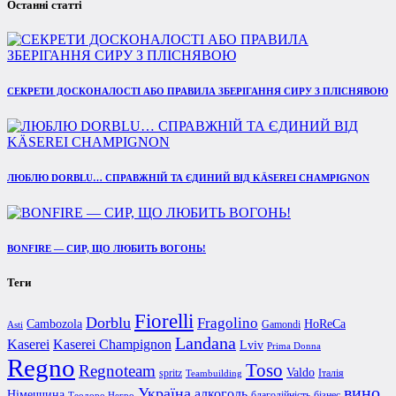
Останні статті
СЕКРЕТИ ДОСКОНАЛОСТІ АБО ПРАВИЛА ЗБЕРІГАННЯ СИРУ З ПЛІСНЯВОЮ
ЛЮБЛЮ DORBLU… СПРАВЖНІЙ ТА ЄДИНИЙ ВІД KÄSEREI CHAMPIGNON
BONFIRE — СИР, ЩО ЛЮБИТЬ ВОГОНЬ!
Теги
Fiorelli
Dorblu
Fragolino
Cambozola
HoReCa
Gamondi
Asti
Landana
Kaserei Champignon
Kaserei
Lviv
Prima Donna
Regno
Toso
Regnoteam
Valdo
spritz
Італія
Teambuilding
вино
Україна
алкоголь
Німеччина
благодійність
бізнес
Теодоро Негро