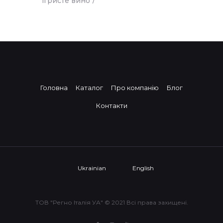
ігристе вино
Головна
Каталог
Про компанію
Блог
Контакти
Ukrainian
English
ТОВ "Регно Італія УА" © 2021 Всі права захищені.