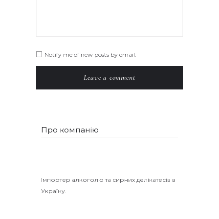
Notify me of new posts by email.
Про компанію
Імпортер алкоголю та сирних делікатесів в
Україну.