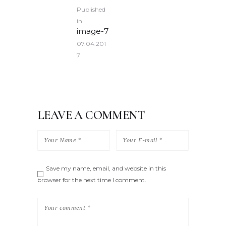
POST
Published
NAVIGATION
in
Previous
image-7
post:
07.04.201
7
LEAVE A COMMENT
Save my name, email, and website in this
browser for the next time I comment.