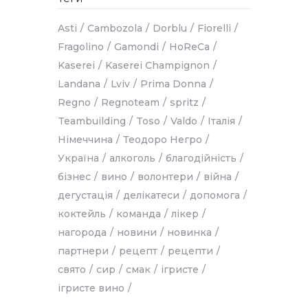
Asti
Cambozola
Dorblu
Fiorelli
Fragolino
Gamondi
HoReCa
Kaserei
Kaserei Champignon
Landana
Lviv
Prima Donna
Regno
Regnoteam
spritz
Teambuilding
Toso
Valdo
Італія
Німеччина
Теодоро Негро
Україна
алкоголь
благодійність
бізнес
вино
волонтери
війна
дегустація
делікатеси
допомога
коктейль
команда
лікер
нагорода
новини
новинка
партнери
рецепт
рецепти
свято
сир
смак
ігристе
ігристе вино