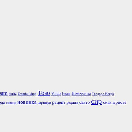
Toso
eam
Valdo
Німеччина
spritz
Італія
Teambuilding
Теодоро Негро
сир
новинка
рецепт
свято
ігристе
ода
смак
партнери
рецепти
новини