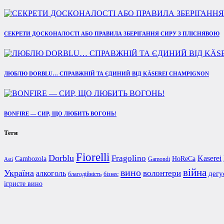
СЕКРЕТИ ДОСКОНАЛОСТІ АБО ПРАВИЛА ЗБЕРІГАННЯ СИРУ З ПЛІСНЯВОЮ
ЛЮБЛЮ DORBLU… СПРАВЖНІЙ ТА ЄДИНИЙ ВІД KÄSEREI CHAMPIGNON
BONFIRE — СИР, ЩО ЛЮБИТЬ ВОГОНЬ!
Теги
Fiorelli
Dorblu
Fragolino
Kaserei
Cambozola
HoReCa
Gamondi
Asti
війна
вино
Україна
алкоголь
волонтери
дегу
благодійність
бізнес
ігристе вино