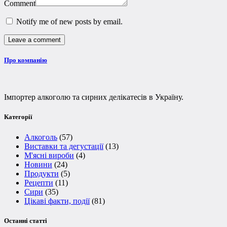
Comment
Notify me of new posts by email.
Про компанію
Імпортер алкоголю та сирних делікатесів в Україну.
Категорії
Алкоголь
(57)
Виставки та дегустації
(13)
М'ясні вироби
(4)
Новини
(24)
Продукти
(5)
Рецепти
(11)
Сири
(35)
Цікаві факти, події
(81)
Останні статті