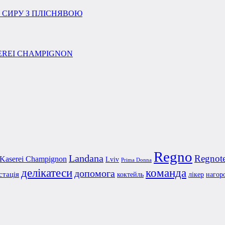
Regno
Landana
Regnot
Kaserei Champignon
Lviv
Prima Donna
делікатеси
команда
допомога
стація
коктейль
лікер
нагор