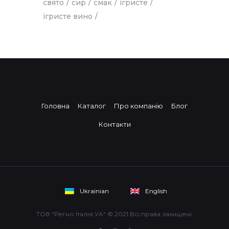
свято
сир
смак
ігристе
ігристе вино
Головна
Каталог
Про компанію
Блог
Контакти
Ukrainian
English
ТОВ "Регно Італія УА" © 2021 Всі права захищені.