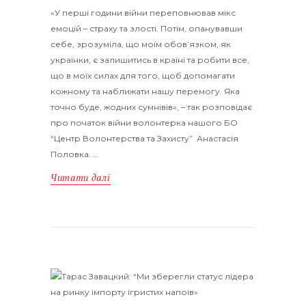
«У перші години війни переповнював мікс
емоцій – страху та злості. Потім, опанувавши
себе, зрозуміла, що моїм обов’язком, як
українки, є залишитись в країні та робити все,
що в моїх силах для того, щоб допомагати
кожному та наближати нашу перемогу. Яка
точно буде, жодних сумнівів», – так розповідає
про початок війни волонтерка нашого БО
“Центр Волонтерства та Захисту” Анастасія
Половка. …
Читати далі