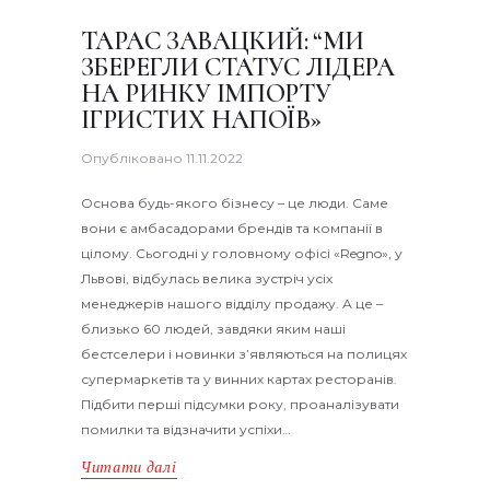
ТАРАС ЗАВАЦКИЙ: “МИ
ЗБЕРЕГЛИ СТАТУС ЛІДЕРА
НА РИНКУ ІМПОРТУ
ІГРИСТИХ НАПОЇВ»
Опубліковано
11.11.2022
Основа будь-якого бізнесу – це люди. Саме
вони є амбасадорами брендів та компанії в
цілому. Сьогодні у головному офісі «Regno», у
Львові, відбулась велика зустріч усіх
менеджерів нашого відділу продажу. А це –
близько 60 людей, завдяки яким наші
бестселери і новинки з’являються на полицях
супермаркетів та у винних картах ресторанів.
Підбити перші підсумки року, проаналізувати
помилки та відзначити успіхи…
Читати далі