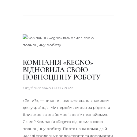
КОМПАНІЯ «REGNO»
ВІДНОВИЛА СВОЮ
ПОВНОЦІННУ РОБОТУ
Опубліковано
09.08.2022
«Як ти?», — питання, яке вже стало знаковим
для українців. Ми переймаємося за рідних та
близьких, за знайомих і зовсім незнайомих.
Як ми? Компанія «Regno» відновила свою
повноцінну роботу. Проте наша команда й
надалі продовжує волонтерити та допомагати