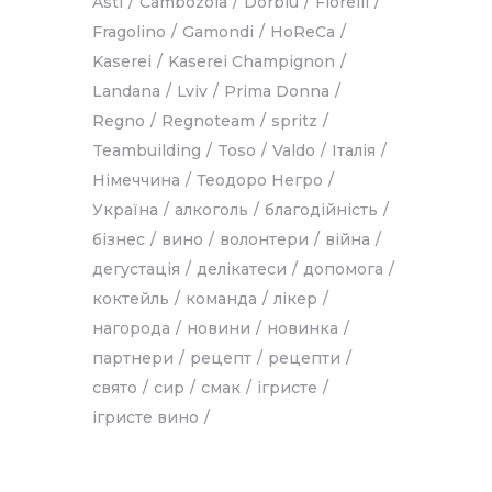
Asti
Cambozola
Dorblu
Fiorelli
Fragolino
Gamondi
HoReCa
Kaserei
Kaserei Champignon
Landana
Lviv
Prima Donna
Regno
Regnoteam
spritz
Teambuilding
Toso
Valdo
Італія
Німеччина
Теодоро Негро
Україна
алкоголь
благодійність
бізнес
вино
волонтери
війна
дегустація
делікатеси
допомога
коктейль
команда
лікер
нагорода
новини
новинка
партнери
рецепт
рецепти
свято
сир
смак
ігристе
ігристе вино