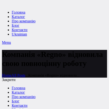
Головна
Каталог
Про компанію
Блог
Контакти
Ukrainian
Menu
Компанія «Regno» відновила
свою повноцінну роботу
Home
All Posts
...
Компанія «Regno» відновила...
Закрити
Головна
Каталог
Про компанію
Блог
Контакти