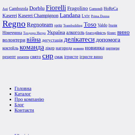
Fiorelli
Dorblu
Fragolino
Cambozola
HoReCa
Gamondi
Asti
Landana
Kaserei Champignon
Kaserei
Lviv
Prima Donna
Regno
Toso
Regnoteam
Valdo
spritz
Італія
Teambuilding
вино
Україна
алкоголь
Німеччина
благодійність
бізнес
Теодоро Негро
делікатеси
війна
допомога
волонтери
дегустація
команда
новинка
коктейль
лікер
нагорода
партнери
новини
сир
рецепт
свято
ігристе
смак
ігристе вино
рецепти
Головна
Каталог
Про компанію
Блог
Контакти