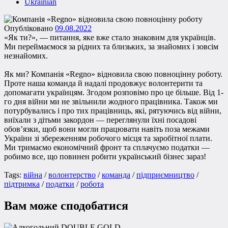
Ukrainian
Опубліковано
09.08.2022
«Як ти?», — питання, яке вже стало знаковим для українців.
Ми переймаємося за рідних та близьких, за знайомих і зовсім
незнайомих.
Як ми? Компанія «Regno» відновила свою повноцінну роботу.
Проте наша команда й надалі продовжує волонтерити та
допомагати українцям. Згодом розповімо про це більше. Від 1-
го дня війни ми не звільнили жодного працівника. Також ми
потурбувались і про тих працівниць, які, рятуючись від війни,
виїхали з дітьми закордон — переглянули їхні посадові
обов’язки, щоб вони могли працювати навіть поза межами
України зі збереженням робочого місця та заробітної плати.
Ми тримаємо економічний фронт та сплачуємо податки —
робимо все, що повинен робити український бізнес зараз!
Tags:
війна
/
волонтерство
/
команда
/
підприємництво
/
підтримка
/
податки
/
робота
Вам може сподобатися