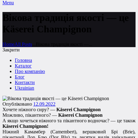
Menu
Вікова традиція якості — це
Käserei Champignon
Home
All Posts
...
Вікова традиція якості —...
Закрити
Головна
Каталог
Про компанію
Блог
Контакти
Ukrainian
Опубліковано
12.09.2022
Хочете ніжного сиру? —
Käserei Champignon
Можливо, пікантного? —
Käserei Champignon
А якщо хочеться ніжного та пікантного водночас? — це також
Käserei Champignon!
Ніжний Камамбер (Camembert), вершковий Брі (Brie),
пікантний Дор Блю (Dor Blu) та десятки видів унікальних