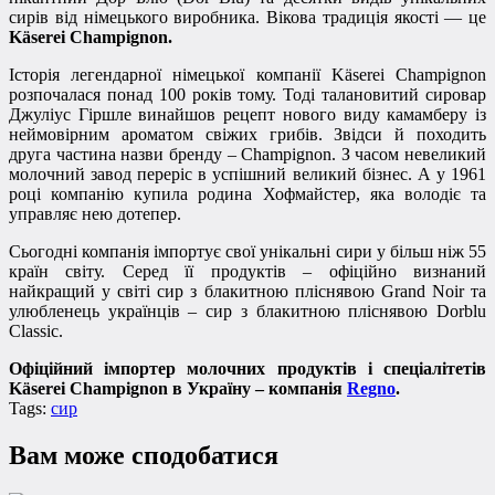
сирів від німецького виробника. Вікова традиція якості — це
Käserei Champignon.
Історія легендарної німецької компанії Käserei Champignon
розпочалася понад 100 років тому. Тоді талановитий сировар
Джуліус Гіршле винайшов рецепт нового виду камамберу із
неймовірним ароматом свіжих грибів. Звідси й походить
друга частина назви бренду – Champignon. З часом невеликий
молочний завод переріс в успішний великий бізнес. А у 1961
році компанію купила родина Хофмайстер, яка володіє та
управляє нею дотепер.
Сьогодні компанія імпортує свої унікальні сири у більш ніж 55
країн світу. Серед її продуктів – офіційно визнаний
найкращий у світі сир з блакитною пліснявою Grand Noir та
улюбленець українців – сир з блакитною пліснявою Dorblu
Classic.
Офіційний імпортер молочних продуктів і спеціалітетів
Käserei Champignon в Україну – компанія
Regno
.
Tags:
сир
Вам може сподобатися