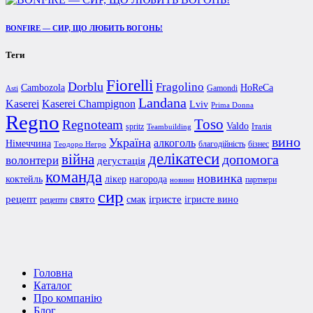
BONFIRE — СИР, ЩО ЛЮБИТЬ ВОГОНЬ!
Теги
Fiorelli
Dorblu
Fragolino
Cambozola
HoReCa
Gamondi
Asti
Landana
Kaserei Champignon
Kaserei
Lviv
Prima Donna
Regno
Toso
Regnoteam
Valdo
spritz
Італія
Teambuilding
вино
Україна
алкоголь
Німеччина
благодійність
бізнес
Теодоро Негро
делікатеси
війна
допомога
волонтери
дегустація
команда
новинка
коктейль
лікер
нагорода
партнери
новини
сир
рецепт
свято
ігристе
смак
ігристе вино
рецепти
Головна
Каталог
Про компанію
Блог