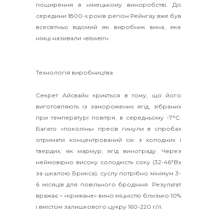
поширення в німецькому виноробстві. До
середини 1800-х років регіон Рейнгау вже був
всесвітньо відомий як виробник вина, яке
німці називали «eiswein».
Технологія виробництва
Секрет Айсвайн криється в тому, що його
виготовляють із заморожених ягід, зібраних
при температурі повітря, в середньому -7°С.
Багато «поколінь» пресів гинули в спробах
отримати концентрований сік з холодних і
твердих, як мармур, ягід винограду. Через
неймовірно високу солодкість соку (32-46°Bx
за шкалою Брикса), суслу потрібно мінімум 3-
6 місяців для повільного бродіння. Результат
вражає – «крижане» вино міцністю близько 10%
і вмістом залишкового цукру 160-220 г/л.