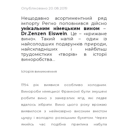
Опубліковано
20.08.2019
Нещодавно асортиментний ряд
імпорту Регно поповнився дійсно
унікальним німецьким вином
–
Dr.Zenzen Eiswein
. Це – «крижане
вино». Такий напій – один із
найсолодших подарунків природи,
найскладніших і найбільш
трудомістких «творів» в історії
виноробства…
Історія виникнення
1794 рік виявися особливо холодним.
Винороби німецької Франконії були змушені
робити вино з замерзлих ягід, які ледве
вдалось зібрати. Вино цього року врожаю
виявилося з неймовірно високим вмістом
цукру і володіло розкішним букетом. Через
якийсь час подібна практика набула