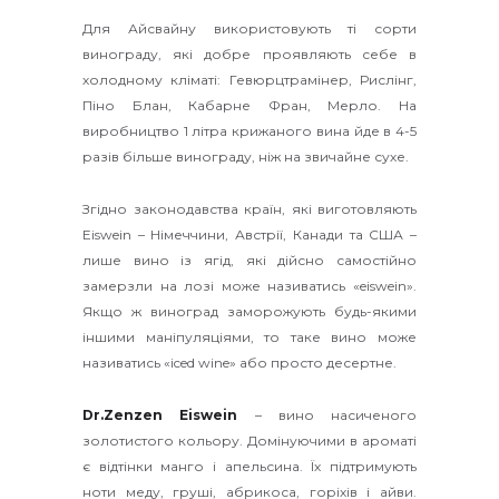
Для Айсвайну використовують ті сорти
винограду, які добре проявляють себе в
холодному кліматі: Гевюрцтрамінер, Рислінг,
Піно Блан, Кабарне Фран, Мерло. На
виробництво 1 літра крижаного вина йде в 4-5
разів більше винограду, ніж на звичайне сухе.
Згідно законодавства країн, які виготовляють
Eiswein – Німеччини, Австрії, Канади та США –
лише вино із ягід, які дійсно самостійно
замерзли на лозі може називатись «eiswein».
Якщо ж виноград заморожують будь-якими
іншими маніпуляціями, то таке вино може
називатись «iced wine» або просто десертне.
Dr.Zenzen Eiswein
– вино насиченого
золотистого кольору. Домінуючими в ароматі
є відтінки манго і апельсина. Їх підтримують
ноти меду, груші, абрикоса, горіхів і айви.