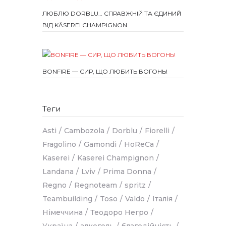
ЛЮБЛЮ DORBLU… СПРАВЖНІЙ ТА ЄДИНИЙ
ВІД KÄSEREI CHAMPIGNON
BONFIRE — СИР, ЩО ЛЮБИТЬ ВОГОНЬ!
Теги
Asti
Cambozola
Dorblu
Fiorelli
Fragolino
Gamondi
HoReCa
Kaserei
Kaserei Champignon
Landana
Lviv
Prima Donna
Regno
Regnoteam
spritz
Teambuilding
Toso
Valdo
Італія
Німеччина
Теодоро Негро