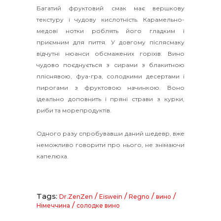
Багатий фруктовий смак має вершкову
текстуру і чудову кислотність. Карамельно-
медові нотки роблять його гладким і
приємним для пиття. У довгому післясмаку
відчутні нюанси обсмажених горіхів. Вино
чудово поєднується з сирами з блакитною
пліснявою, фуа-гра, солодкими десертами і
пирогами з фруктовою начинкою. Воно
ідеально доповнить і пряні страви з курки,
риби та морепродуктів.
Одного разу спробувавши даний шедевр, вже
неможливо говорити про нього, не знімаючи
капелюха.
Tags:
/
/
/
/
Dr.ZenZen
Eiswein
Regno
вино
/
Німеччина
солодке вино