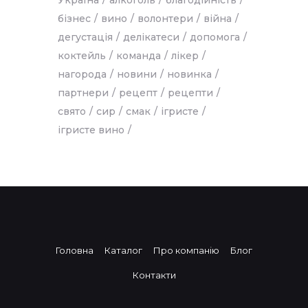
Україна
алкоголь
благодійність
бізнес
вино
волонтери
війна
дегустація
делікатеси
допомога
коктейль
команда
лікер
нагорода
новини
новинка
партнери
рецепт
рецепти
свято
сир
смак
ігристе
ігристе вино
Головна
Каталог
Про компанію
Блог
Контакти