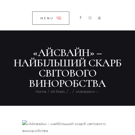
ГОЛОВНА
ЗАКРИТИ
КАТАЛОГ
MENU
ПРО КОМПАНІЮ
БЛОГ
«АЙСВАЙН» –
КОНТАКТИ
НАЙБІЛЬШИЙ СКАРБ
UKRAINIAN
СВІТОВОГО
ВИНОРОБСТВА
Home
All Posts
...
«Айсвайн» –...