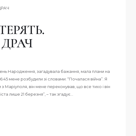
ЕРЯТЬ.
 ДРАЧ
 День Народження, загадувала бажання, мала плани на
 6:45 мене розбудили зі словами: “Почалася війна”. Я
з Маріуполя, він мене переконував, що все тихо і він
 міста лише 21 березня”, – так згадує…