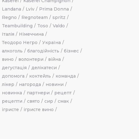
Kaserei
Kaserei Champignon
Landana
Lviv
Prima Donna
Regno
Regnoteam
spritz
Teambuilding
Toso
Valdo
Італія
Німеччина
Теодоро Негро
Україна
алкоголь
благодійність
бізнес
вино
волонтери
війна
дегустація
делікатеси
допомога
коктейль
команда
лікер
нагорода
новини
новинка
партнери
рецепт
рецепти
свято
сир
смак
ігристе
ігристе вино