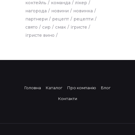
коктейль
команда
лікер
нагорода
новини
новинка
партнери
рецепт
рецепти
свято
сир
смак
ігристе
ігристе вино
Головна
Каталог
Про компанію
Блог
Контакти