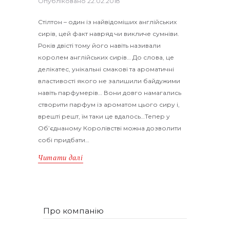
Опубліковано
22.02.2018
Стілтон – один із найвідоміших англійських
сирів, цей факт навряд чи викличе сумніви.
Років двісті тому його навіть називали
королем англійських сирів… До слова, це
делікатес, унікальні смакові та ароматичні
властивості якого не залишили байдужими
навіть парфумерів… Вони довго намагались
створити парфум із ароматом цього сиру і,
врешті решт, їм таки це вдалось…Тепер у
Об’єднаному Королівстві можна дозволити
собі придбати…
Читати далі
Про компанію