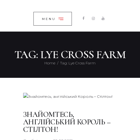
ГОЛОВНА
ЗАКРИТИ
КАТАЛОГ
MENU
ПРО КОМПАНІЮ
БЛОГ
TAG: LYE CROSS FARM
КОНТАКТИ
Home
Tag: Lye Cross Farm
UKRAINIAN
ЗНАЙОМТЕСЬ,
АНГЛІЙСЬКИЙ КОРОЛЬ –
СТІЛТОН!