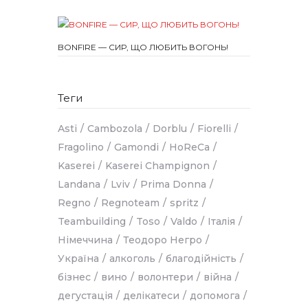
BONFIRE — СИР, ЩО ЛЮБИТЬ ВОГОНЬ!
Теги
Asti
Cambozola
Dorblu
Fiorelli
Fragolino
Gamondi
HoReCa
Kaserei
Kaserei Champignon
Landana
Lviv
Prima Donna
Regno
Regnoteam
spritz
Teambuilding
Toso
Valdo
Італія
Німеччина
Теодоро Негро
Україна
алкоголь
благодійність
бізнес
вино
волонтери
війна
дегустація
делікатеси
допомога