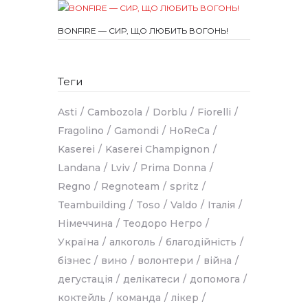
BONFIRE — СИР, ЩО ЛЮБИТЬ ВОГОНЬ!
Теги
Asti
Cambozola
Dorblu
Fiorelli
Fragolino
Gamondi
HoReCa
Kaserei
Kaserei Champignon
Landana
Lviv
Prima Donna
Regno
Regnoteam
spritz
Teambuilding
Toso
Valdo
Італія
Німеччина
Теодоро Негро
Україна
алкоголь
благодійність
бізнес
вино
волонтери
війна
дегустація
делікатеси
допомога
коктейль
команда
лікер