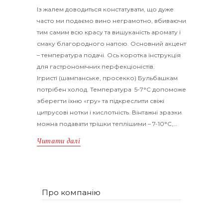
Із жалем доводиться констатувати, що дуже
часто ми подаємо вино неграмотно, вбиваючи
тим самим всю красу та вишуканість аромату і
смаку благородного напою. Основний акцент
– температура подачі. Ось коротка інструкція
для гастрономічних перфекціоністів.
Ігристі (шампанське, просекко) Бульбашкам
потрібен холод. Температура 5-7°С допоможе
зберегти їхню «гру» та підкреслити свіжі
цитрусові нотки і кислотність. Вінтажні зразки
можна подавати трішки теплішими – 7-10°С,…
Читати далі
Про компанію