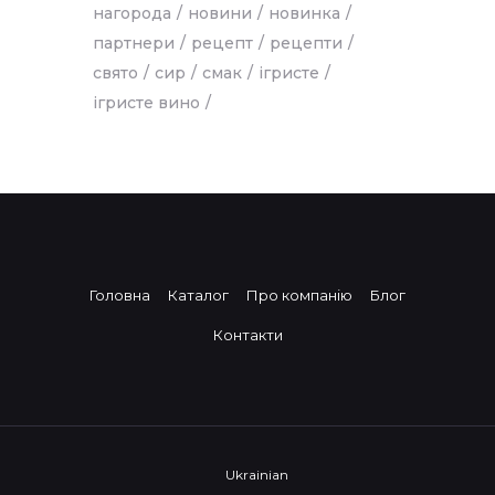
нагорода
новини
новинка
партнери
рецепт
рецепти
свято
сир
смак
ігристе
ігристе вино
Головна
Каталог
Про компанію
Блог
Контакти
Ukrainian